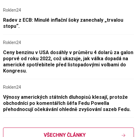
Roklen24
Radev z ECB: Minulé inflační šoky zanechaly „trvalou
stopu“.
Roklen24
Ceny benzinu v USA dosáhly v průměru 4 dolarů za galon
poprvé od roku 2022, což ukazuje, jak válka dopadá na
americké spotřebitele před listopadovými volbami do
Kongresu.
Roklen24
Výnosy amerických státních dluhopisů klesají, protože
obchodníci po komentářích šéfa Fedu Powella
přehodnocují očekávání ohledně zvyšování sazeb Fedu.
VŠECHNY ČLÁNKY