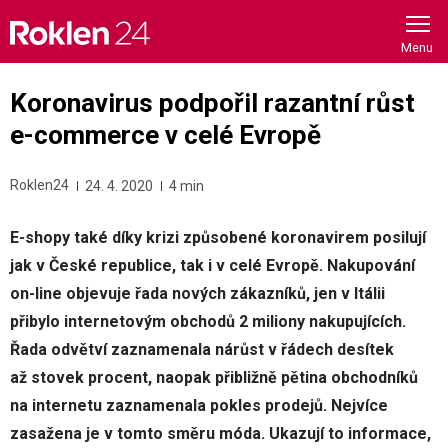
Skip
to
content
Koronavirus podpořil razantní růst
e-commerce v celé Evropě
Roklen24
24. 4. 2020
4 min
E-shopy také díky krizi způsobené koronavirem posilují
jak v České republice, tak i v celé Evropě. Nakupování
on-line objevuje řada nových zákazníků, jen v Itálii
přibylo internetovým obchodů 2 miliony nakupujících.
Řada odvětví zaznamenala nárůst v řádech desítek
až stovek procent, naopak přibližně pětina obchodníků
na internetu zaznamenala pokles prodejů. Nejvíce
zasažena je v tomto směru móda. Ukazují to informace,