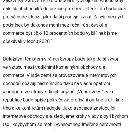
zákazníky. Zároveň krize přispěla k rychlejšímu vstupu řady
dalších obchodníků do on-line prostředí, které i do budoucna
pro ně bude sloužit jako další prodejní kanál. Za výjimečných
podmínek by dokonce mohl meziroční růst české e-
commerce být až o 10 procentních bodů vyšší, než jsme
očekávali v lednu 2020.“
Důležitým tématem v rámci Evropy bude také další vývoj
ve vztahu mezi tradičními kamennými obchody a e-
commerce. V řadě zemí se provozovatelé internetových
obchodů obávají nadměrného tlaku na vládní opatření
a podporu ze strany řídících orgánů. „Věřím, že v České
republice bude spíše pokračovat prolínání on-line a off-line
trhů a ke konfliktům nedojde. Jako asociace zastupující
internetové obchody ale sledujeme kroky vlády a byli bychom
rádi, kdybychom se mohli vyhnout nepřiměřené nerovnosti