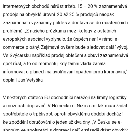
internetových obchodů nárůst tržeb. 15 – 20 % zaznamenává
prodeje na obvyklé úrovni. 20 až 25 % prodejců naopak
zaznamenalo významný pokles a dostává se do existenčních
problémů. „Z našeho průzkumu mezi kolegy z ostatních
evropských asociací vyplynulo, že úspěch není v rámci e-
commerce plošný. Zajímavé ovšem bude sledovat další vývoj.
Ve Švýcarsku například prodej oblečení a obuvi zaznamenává
opět růst, a to od momentu, kdy tamní vláda začala
informovat o plánech na uvolňování opatření proti koronaviru,“
doplnil Jan Vetyška.
V některých státech EU obchodníci narážejí na limity logistiky
a možností dopravců. V Německu či Nizozemí tak musí žádat
spotřebitele o trpělivost, oproti obvyklému období dochází
ke zpoždění doručování o jeden až dva dny. „V Česku se e-
shopům ve spolupráci s dopravci daří v zásadě držet obvyklý