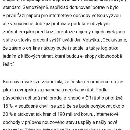
standard. Samozřejmě, například doručování potravin bylo
v první fázi náporu pro internetové obchody velkou výzvou,
ale v současné době již probíhá v podstatě obvyklým
způsobem jako před krizí, přestože objemy objednávek jsou
stále o stovky procent vyšší“ uvádí Jan Vetyška. „Očekáváme,
že zájem o on-line nákupy bude i nadále, a tak je logistika
jedním z klíčových témat, které budou e-shopy dlouhodobě
řešit.“
Koronavirová krize zapříčinila, že česká e-commerce stejně
jako ta evropská zaznamenala nečekaný růst. Podle
původních odhadů měl prodej e-shopů v ČR růst o přibližně
15 %, v současné chvíli se zdá, že se bude pohybovat okolo
20 % a atakovat tak hranici 190 miliard korun. „Internetové
obchody v průběhu nouzového stavu uspěly a našly nové