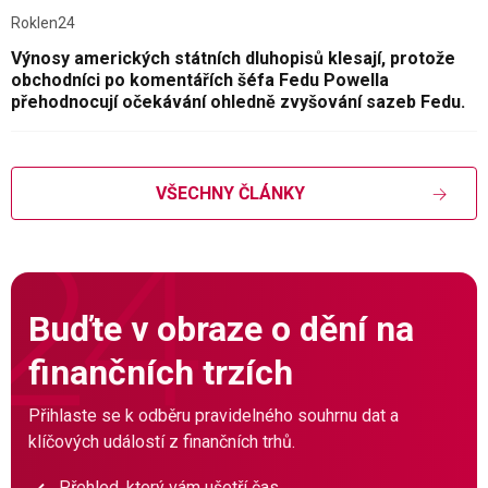
Roklen24
Výnosy amerických státních dluhopisů klesají, protože
obchodníci po komentářích šéfa Fedu Powella
přehodnocují očekávání ohledně zvyšování sazeb Fedu.
VŠECHNY ČLÁNKY
Buďte v obraze o dění na
finančních trzích
Přihlaste se k odběru pravidelného souhrnu dat a
klíčových událostí z finančních trhů.
Přehled, který vám ušetří čas