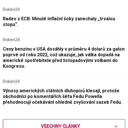
Roklen24
Radev z ECB: Minulé inflační šoky zanechaly „trvalou
stopu“.
Roklen24
Ceny benzinu v USA dosáhly v průměru 4 dolarů za galon
poprvé od roku 2022, což ukazuje, jak válka dopadá na
americké spotřebitele před listopadovými volbami do
Kongresu.
Roklen24
Výnosy amerických státních dluhopisů klesají, protože
obchodníci po komentářích šéfa Fedu Powella
přehodnocují očekávání ohledně zvyšování sazeb Fedu.
VŠECHNY ČLÁNKY