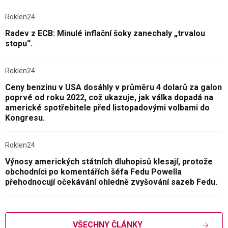
Roklen24
Radev z ECB: Minulé inflační šoky zanechaly „trvalou
stopu“.
Roklen24
Ceny benzinu v USA dosáhly v průměru 4 dolarů za galon
poprvé od roku 2022, což ukazuje, jak válka dopadá na
americké spotřebitele před listopadovými volbami do
Kongresu.
Roklen24
Výnosy amerických státních dluhopisů klesají, protože
obchodníci po komentářích šéfa Fedu Powella
přehodnocují očekávání ohledně zvyšování sazeb Fedu.
VŠECHNY ČLÁNKY