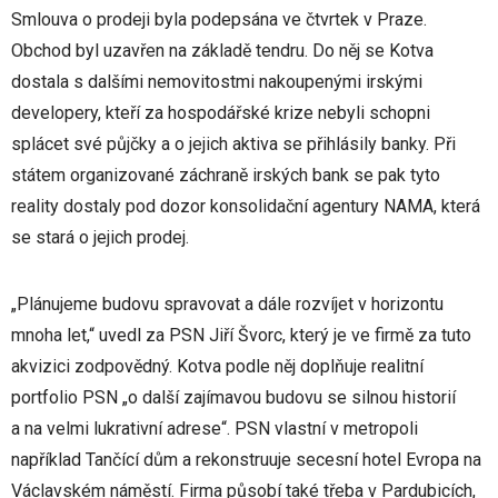
Smlouva o prodeji byla podepsána ve čtvrtek v Praze.
Obchod byl uzavřen na základě tendru. Do něj se Kotva
dostala s dalšími nemovitostmi nakoupenými irskými
developery, kteří za hospodářské krize nebyli schopni
splácet své půjčky a o jejich aktiva se přihlásily banky. Při
státem organizované záchraně irských bank se pak tyto
reality dostaly pod dozor konsolidační agentury NAMA, která
se stará o jejich prodej.
„Plánujeme budovu spravovat a dále rozvíjet v horizontu
mnoha let,“ uvedl za PSN Jiří Švorc, který je ve firmě za tuto
akvizici zodpovědný. Kotva podle něj doplňuje realitní
portfolio PSN „o další zajímavou budovu se silnou historií
a na velmi lukrativní adrese“. PSN vlastní v metropoli
například Tančící dům a rekonstruuje secesní hotel Evropa na
Václavském náměstí. Firma působí také třeba v Pardubicích,