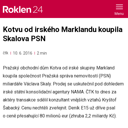
Skip
to
content
Kotvu od irského Marklandu koupila
Skalova PSN
čtk
10. 6. 2016
2 min
Pražský obchodní dům Kotva od irské skupiny Markland
koupila společnost Pražská správa nemovitostí (PSN)
miliardáře Václava Skaly. Prodej se uskutečnil pod dohledem
irské státní konsolidační agentury NAMA. ČTK to dnes za
aktéry transakce sdělil konzultant vnějších vztahů Kryštof
Šabacký. Cenu nechtěli zveřejnit. Deník E15 už dříve psal
o ceně přesahující 80 milionů eur (zhruba 2,2 miliardy Kč).