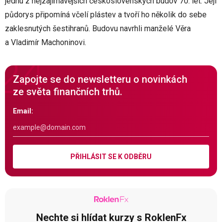
jednu z nejzajímavějších československých budov 70. let. Její
půdorys připomíná včelí plástev a tvoří ho několik do sebe
zaklesnutých šestihranů. Budovu navrhli manželé Věra
a Vladimír Machoninovi.
Zapojte se do newsletteru o novinkách
ze světa finančních trhů.
Email:
PŘIHLÁSIT SE K ODBĚRU
Nechte si hlídat kurzy s RoklenFx