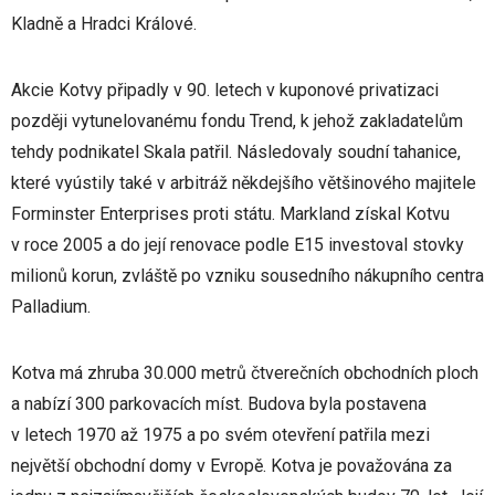
Kladně a Hradci Králové.
Akcie Kotvy připadly v 90. letech v kuponové privatizaci
později vytunelovanému fondu Trend, k jehož zakladatelům
tehdy podnikatel Skala patřil. Následovaly soudní tahanice,
které vyústily také v arbitráž někdejšího většinového majitele
Forminster Enterprises proti státu. Markland získal Kotvu
v roce 2005 a do její renovace podle E15 investoval stovky
milionů korun, zvláště po vzniku sousedního nákupního centra
Palladium.
Kotva má zhruba 30.000 metrů čtverečních obchodních ploch
a nabízí 300 parkovacích míst. Budova byla postavena
v letech 1970 až 1975 a po svém otevření patřila mezi
největší obchodní domy v Evropě. Kotva je považována za