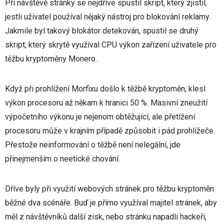
Při návštěvě stránky se nejdříve spustil skript, který zjistil,
jestli uživatel používal nějaký nástroj pro blokování reklamy.
Jakmile byl takový blokátor detekován, spustil se druhý
skript, který skrytě využíval CPU výkon zařízení uživatele pro
těžbu kryptoměny Monero.
Když při prohlížení Morfixu došlo k těžbě kryptoměn, klesl
výkon procesoru až někam k hranici 50 %. Masivní zneužití
výpočetního výkonu je nejenom obtěžující, ale přetížení
procesoru může v krajním případě způsobit i pád prohlížeče.
Přestože neinformování o těžbě není nelegální, jde
přinejmenším o neetické chování.
Dříve byly při využití webových stránek pro těžbu kryptoměn
běžné dva scénáře. Buď je přímo využíval majitel stránek, aby
měl z návštěvníků další zisk, nebo stránku napadli hackeři,