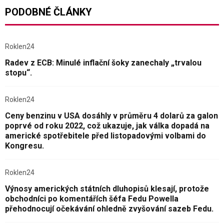
PODOBNÉ ČLÁNKY
Roklen24
Radev z ECB: Minulé inflační šoky zanechaly „trvalou
stopu“.
Roklen24
Ceny benzinu v USA dosáhly v průměru 4 dolarů za galon
poprvé od roku 2022, což ukazuje, jak válka dopadá na
americké spotřebitele před listopadovými volbami do
Kongresu.
Roklen24
Výnosy amerických státních dluhopisů klesají, protože
obchodníci po komentářích šéfa Fedu Powella
přehodnocují očekávání ohledně zvyšování sazeb Fedu.