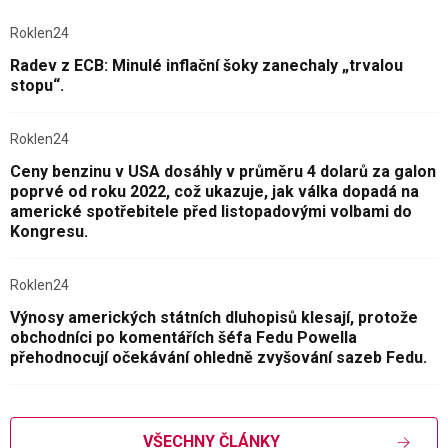
Roklen24
Radev z ECB: Minulé inflační šoky zanechaly „trvalou
stopu“.
Roklen24
Ceny benzinu v USA dosáhly v průměru 4 dolarů za galon
poprvé od roku 2022, což ukazuje, jak válka dopadá na
americké spotřebitele před listopadovými volbami do
Kongresu.
Roklen24
Výnosy amerických státních dluhopisů klesají, protože
obchodníci po komentářích šéfa Fedu Powella
přehodnocují očekávání ohledně zvyšování sazeb Fedu.
VŠECHNY ČLÁNKY