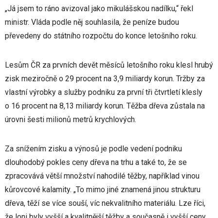
„Já jsem to ráno avizoval jako mikulášskou nadílku,“ řekl
ministr. Vláda podle něj souhlasila, že peníze budou
převedeny do státního rozpočtu do konce letošního roku.
Lesům ČR za prvních devět měsíců letošního roku klesl hrubý
zisk meziročně o 29 procent na 3,9 miliardy korun. Tržby za
vlastní výrobky a služby podniku za první tři čtvrtletí klesly
o 16 procent na 8,13 miliardy korun. Těžba dřeva zůstala na
úrovni šesti milionů metrů krychlových.
Za snížením zisku a výnosů je podle vedení podniku
dlouhodobý pokles ceny dřeva na trhu a také to, že se
zpracovává větší množství nahodilé těžby, například vinou
kůrovcové kalamity. „To mimo jiné znamená jinou strukturu
dřeva, těží se více souší, víc nekvalitního materiálu. Lze říci,
že loni byly vyšší a kvalitnější těžby a současně i vyšší ceny