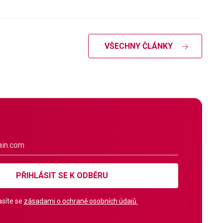
VŠECHNY ČLÁNKY
PŘIHLÁSIT SE K ODBĚRU
síte se
zásadami o ochraně osobních údajů.