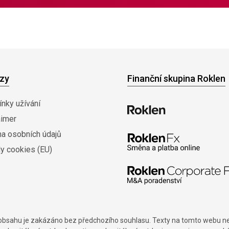
zy
Finanční skupina Roklen
nky užívání
aimer
na osobních údajů
y cookies (EU)
í obsahu je zakázáno bez předchozího souhlasu. Texty na tomto webu nes