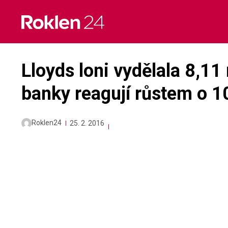
Skip
to
content
Lloyds loni vydělala 8,11 
banky reagují růstem o 1
Roklen24
25. 2. 2016