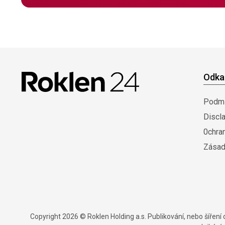
Odka
Podmí
Discl
0chra
Zásad
Copyright 2026 © Roklen Holding a.s. Publikování, nebo šířen