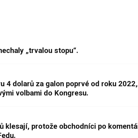
nechaly „trvalou stopu“.
 4 dolarů za galon poprvé od roku 2022,
ovými volbami do Kongresu.
ů klesají, protože obchodníci po komentá
Fedu.