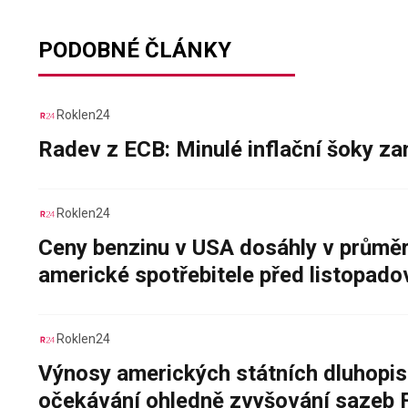
PODOBNÉ ČLÁNKY
Roklen24
Radev z ECB: Minulé inflační šoky za
Roklen24
Ceny benzinu v USA dosáhly v průměru
americké spotřebitele před listopad
Roklen24
Výnosy amerických státních dluhopis
očekávání ohledně zvyšování sazeb 