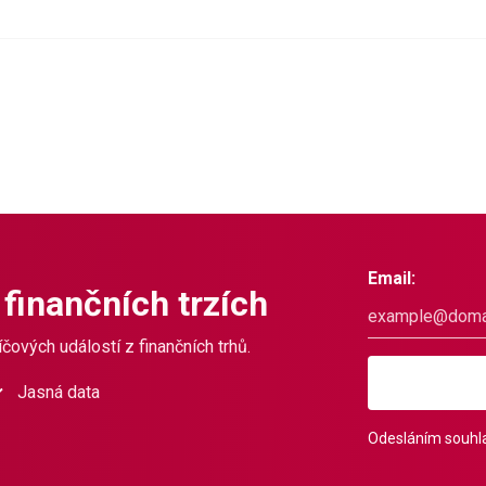
Email:
 finančních trzích
čových událostí z finančních trhů.
Jasná data
Odesláním souhla