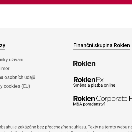
zy
Finanční skupina Roklen
nky užívání
aimer
na osobních údajů
y cookies (EU)
í obsahu je zakázáno bez předchozího souhlasu. Texty na tomto webu nes