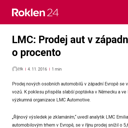
Skip
to
content
LMC: Prodej aut v západní
o procento
čtk
4. 11. 2016
1 min
Prodej nových osobních automobilů v západní Evropě se v ř
vozů. K poklesu přispěla slabší poptávka v Německu a ve Fr
výzkumná organizace LMC Automotive.
„Říjnový výsledek je zklamáním,“ uvedl analytik LMC Emili
automobilovým trhem v Evropě, se v říjnu prodej snížil o 5