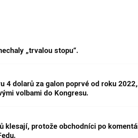
nechaly „trvalou stopu“.
 4 dolarů za galon poprvé od roku 2022,
ovými volbami do Kongresu.
ů klesají, protože obchodníci po komentá
Fedu.