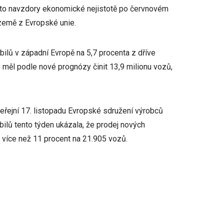
, a to navzdory ekonomické nejistotě po červnovém
 země z Evropské unie.
ilů v západní Evropě na 5,7 procenta z dříve
 měl podle nové prognózy činit 13,9 milionu vozů,
veřejní 17. listopadu Evropské sdružení výrobců
lů tento týden ukázala, že prodej nových
o více než 11 procent na 21.905 vozů.