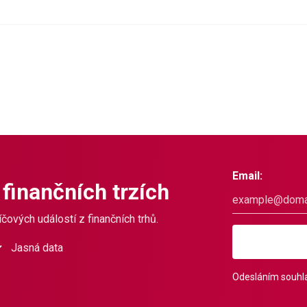
Email:
 finančních trzích
čových událostí z finančních trhů.
Jasná data
Odesláním souhla