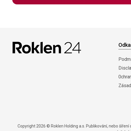
Odka
Podmí
Discl
0chra
Zásad
Copyright 2026 © Roklen Holding a.s. Publikování, nebo šířen