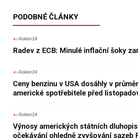
PODOBNÉ ČLÁNKY
Roklen24
Radev z ECB: Minulé inflační šoky za
Roklen24
Ceny benzinu v USA dosáhly v průměru
americké spotřebitele před listopad
Roklen24
Výnosy amerických státních dluhopis
očekávání ohledně zvyšování sazeb 