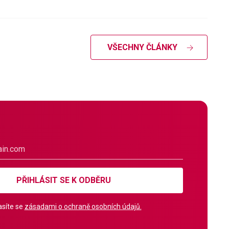
VŠECHNY ČLÁNKY
PŘIHLÁSIT SE K ODBĚRU
síte se
zásadami o ochraně osobních údajů.