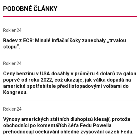
PODOBNÉ ČLÁNKY
Roklen24
Radev z ECB: Minulé inflační šoky zanechaly „trvalou
stopu“.
Roklen24
Ceny benzinu v USA dosáhly v průměru 4 dolarů za galon
poprvé od roku 2022, což ukazuje, jak válka dopadá na
americké spotřebitele před listopadovými volbami do
Kongresu.
Roklen24
Výnosy amerických státních dluhopisů klesají, protože
obchodníci po komentářích šéfa Fedu Powella
přehodnocují očekávání ohledně zvyšování sazeb Fedu.