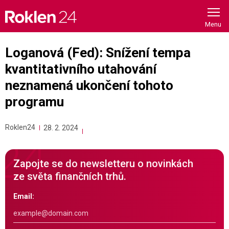
Skip
to
content
Loganová (Fed): Snížení tempa
kvantitativního utahování
neznamená ukončení tohoto
programu
Roklen24
28. 2. 2024
Zapojte se do newsletteru o novinkách
ze světa finančních trhů.
Email: