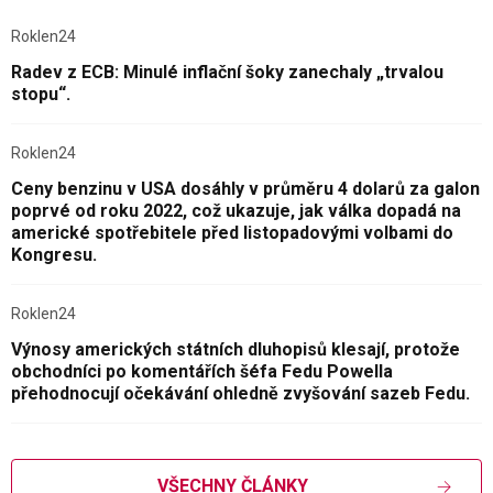
Roklen24
Radev z ECB: Minulé inflační šoky zanechaly „trvalou
stopu“.
Roklen24
Ceny benzinu v USA dosáhly v průměru 4 dolarů za galon
poprvé od roku 2022, což ukazuje, jak válka dopadá na
americké spotřebitele před listopadovými volbami do
Kongresu.
Roklen24
Výnosy amerických státních dluhopisů klesají, protože
obchodníci po komentářích šéfa Fedu Powella
přehodnocují očekávání ohledně zvyšování sazeb Fedu.
VŠECHNY ČLÁNKY