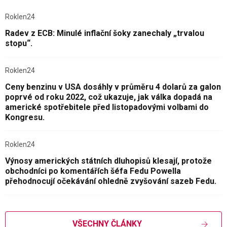
Roklen24
Radev z ECB: Minulé inflační šoky zanechaly „trvalou
stopu“.
Roklen24
Ceny benzinu v USA dosáhly v průměru 4 dolarů za galon
poprvé od roku 2022, což ukazuje, jak válka dopadá na
americké spotřebitele před listopadovými volbami do
Kongresu.
Roklen24
Výnosy amerických státních dluhopisů klesají, protože
obchodníci po komentářích šéfa Fedu Powella
přehodnocují očekávání ohledně zvyšování sazeb Fedu.
VŠECHNY ČLÁNKY