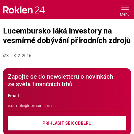
Skip
to
content
Lucembursko láká investory na
vesmírné dobývání přírodních zdrojů
čtk
3. 2. 2016
Zapojte se do newsletteru o novinkách
ze světa finančních trhů.
Email:
PŘIHLÁSIT SE K ODBĚRU