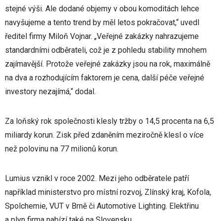
stejné výši. Ale dodané objemy v obou komoditách lehce
navyšujeme a tento trend by měl letos pokračovat,“ uvedl
ředitel firmy Miloň Vojnar. „Veřejné zakázky nahrazujeme
standardními odběrateli, což je z pohledu stability mnohem
zajímavější. Protože veřejné zakázky jsou na rok, maximálně
na dva a rozhodujícím faktorem je cena, další péče veřejné
investory nezajímá,“ dodal.
Za loňský rok společnosti klesly tržby o 14,5 procenta na 6,5
miliardy korun. Zisk před zdaněním meziročně klesl o více
než polovinu na 77 milionů korun.
Lumius vznikl v roce 2002. Mezi jeho odběratele patří
například ministerstvo pro místní rozvoj, Zlínský kraj, Kofola,
Spolchemie, VUT v Brně či Automotive Lighting. Elektřinu
a plyn firma nabízí také na Slovensku.