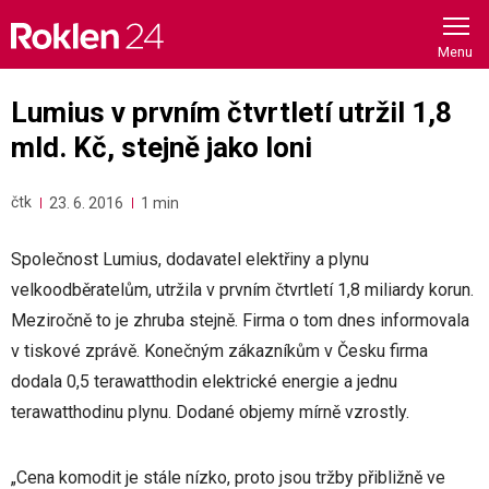
Skip
to
content
Lumius v prvním čtvrtletí utržil 1,8
mld. Kč, stejně jako loni
čtk
23. 6. 2016
1 min
Společnost Lumius, dodavatel elektřiny a plynu
velkoodběratelům, utržila v prvním čtvrtletí 1,8 miliardy korun.
Meziročně to je zhruba stejně. Firma o tom dnes informovala
v tiskové zprávě. Konečným zákazníkům v Česku firma
dodala 0,5 terawatthodin elektrické energie a jednu
terawatthodinu plynu. Dodané objemy mírně vzrostly.
„Cena komodit je stále nízko, proto jsou tržby přibližně ve