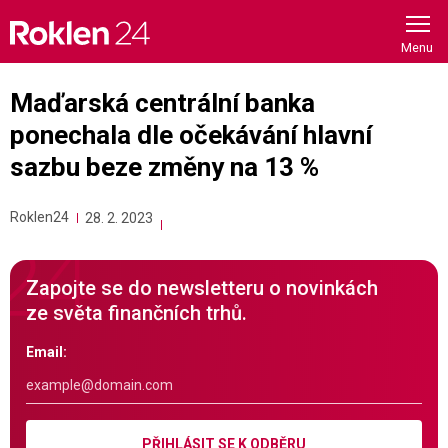
Skip
to
content
Maďarská centrální banka
ponechala dle očekávání hlavní
sazbu beze změny na 13 %
Roklen24
28. 2. 2023
Zapojte se do newsletteru o novinkách
ze světa finančních trhů.
Email:
PŘIHLÁSIT SE K ODBĚRU