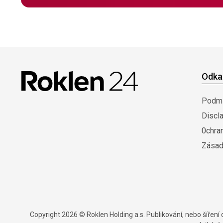
Odka
Podmí
Discl
0chra
Zásad
Copyright 2026 © Roklen Holding a.s. Publikování, nebo šířen