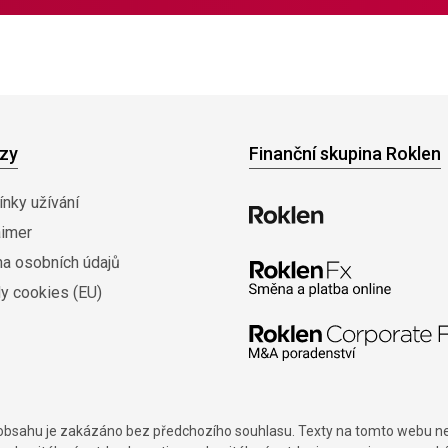
zy
Finanční skupina Roklen
nky užívání
aimer
na osobních údajů
y cookies (EU)
í obsahu je zakázáno bez předchozího souhlasu. Texty na tomto webu nes