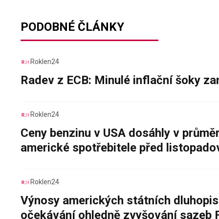
PODOBNÉ ČLÁNKY
Roklen24
Radev z ECB: Minulé inflační šoky za
Roklen24
Ceny benzinu v USA dosáhly v průměru
americké spotřebitele před listopad
Roklen24
Výnosy amerických státních dluhopis
očekávání ohledně zvyšování sazeb 