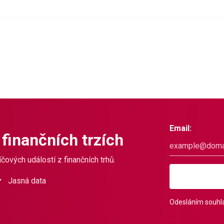
Email:
 finančních trzích
čových událostí z finančních trhů.
Jasná data
Odesláním souhla