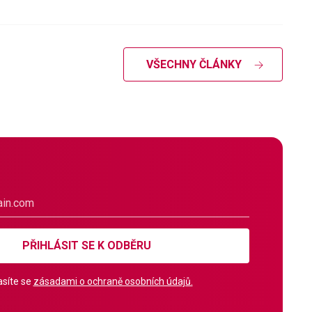
VŠECHNY ČLÁNKY
PŘIHLÁSIT SE K ODBĚRU
síte se
zásadami o ochraně osobních údajů.