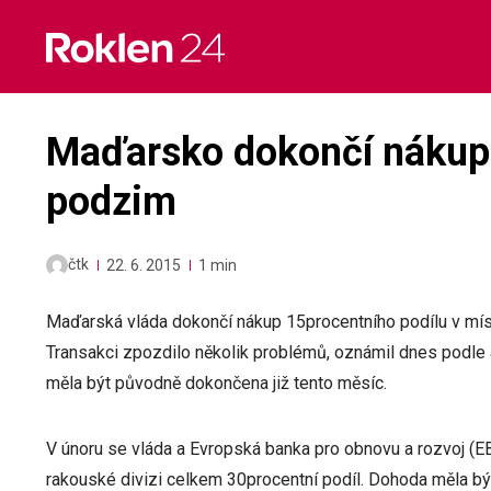
Skip
to
content
Maďarsko dokončí nákup p
podzim
čtk
22. 6. 2015
1 min
Maďarská vláda dokončí nákup 15procentního podílu v mí
Transakci zpozdilo několik problémů, oznámil dnes podle 
měla být původně dokončena již tento měsíc.
V únoru se vláda a Evropská banka pro obnovu a rozvoj (EB
rakouské divizi celkem 30procentní podíl. Dohoda měla bý