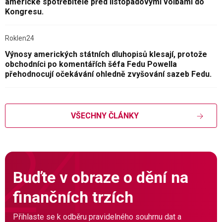
americké spotřebitele před listopadovými volbami do
Kongresu.
Roklen24
Výnosy amerických státních dluhopisů klesají, protože
obchodníci po komentářích šéfa Fedu Powella
přehodnocují očekávání ohledně zvyšování sazeb Fedu.
VŠECHNY ČLÁNKY
Buďte v obraze o dění na
finančních trzích
Přihlaste se k odběru pravidelného souhrnu dat a