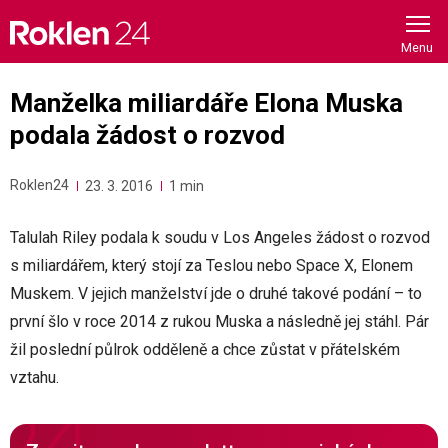
Skip
to
content
Manželka miliardáře Elona Muska
podala žádost o rozvod
Roklen24
23. 3. 2016
1 min
Talulah Riley podala k soudu v Los Angeles žádost o rozvod
s miliardářem, který stojí za Teslou nebo Space X, Elonem
Muskem. V jejich manželství jde o druhé takové podání – to
první šlo v roce 2014 z rukou Muska a následně jej stáhl. Pár
žil poslední půlrok odděleně a chce zůstat v přátelském
vztahu.