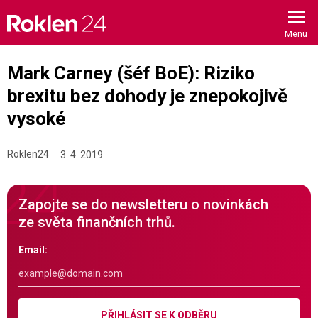
Skip
to
content
Mark Carney (šéf BoE): Riziko
brexitu bez dohody je znepokojivě
vysoké
Roklen24
3. 4. 2019
Zapojte se do newsletteru o novinkách
ze světa finančních trhů.
Email:
PŘIHLÁSIT SE K ODBĚRU