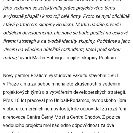
jeho vedením se zefektivnila práce projektového týmu
a výrazně přispěl i k rozvoji celé firmy. Proto se nyní oficiálně
stává partnerem skupiny Realism. Martin nadále povede
oddělení developmentu, ale nově se bude podílet na celkové
firemní strategii a na tvorbě identity skupiny. Počítáme s jeho
vlivem na všechna důležitá rozhodnutí, která před sebou
máme,“
uvádí Martin Hubinger, majitel skupiny Realism.
Nový partner Realism vystudoval Fakultu stavební ČVUT
v Praze a má za sebou mnohaleté zkušenosti s vedením
projektových týmů a s vytvářením developerských strategií.
Přes 10 let pracoval pro Unibail-Rodamco, evropského lídra
v oboru komerčních nemovitostí, kde odpovídal za rozšíření
a renovace Centra Černý Most a Centra Chodov. Z pozice
vedoucího projektu měl následně odpovědnost za dva