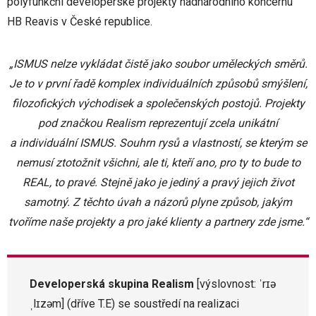
polyfunkční developerské projekty nadnárodního koncernu
HB Reavis v České republice.
„ISMUS nelze vykládat čistě jako soubor uměleckých směrů.
Je to v první řadě komplex individuálních způsobů smýšlení,
filozofických východisek a společenských postojů. Projekty
pod značkou Realism reprezentují zcela unikátní
a individuální ISMUS. Souhrn rysů a vlastností, se kterým se
nemusí ztotožnit všichni, ale ti, kteří ano, pro ty to bude to
REAL, to pravé. Stejně jako je jediný a pravý jejich život
samotný. Z těchto úvah a názorů plyne způsob, jakým
tvoříme naše projekty a pro jaké klienty a partnery zde jsme.“
Developerská skupina Realism
[výslovnost: ˈrɪə
ˌlɪzəm] (dříve T.E) se soustředí na realizaci