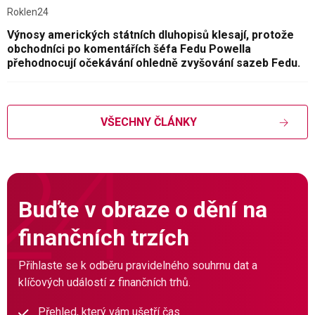
Roklen24
Výnosy amerických státních dluhopisů klesají, protože
obchodníci po komentářích šéfa Fedu Powella
přehodnocují očekávání ohledně zvyšování sazeb Fedu.
VŠECHNY ČLÁNKY
Buďte v obraze o dění na
finančních trzích
Přihlaste se k odběru pravidelného souhrnu dat a
klíčových událostí z finančních trhů.
Přehled, který vám ušetří čas