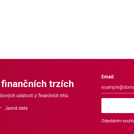
Email:
 finančních trzích
čových událostí z finančních trhů.
Jasná data
Odesláním souhla