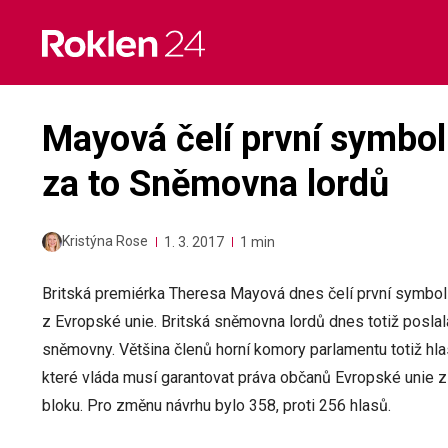
Skip
to
content
Mayová čelí první symbo
za to Sněmovna lordů
Kristýna Rose
1. 3. 2017
1 min
Britská premiérka Theresa Mayová dnes čelí první symboli
z Evropské unie. Britská sněmovna lordů dnes totiž poslala
sněmovny. Většina členů horní komory parlamentu totiž hl
které vláda musí garantovat práva občanů Evropské unie zů
bloku. Pro změnu návrhu bylo 358, proti 256 hlasů.