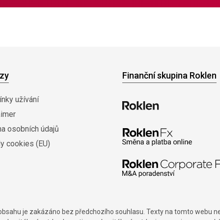
zy
Finanční skupina Roklen
nky užívání
aimer
na osobních údajů
y cookies (EU)
í obsahu je zakázáno bez předchozího souhlasu. Texty na tomto webu nes