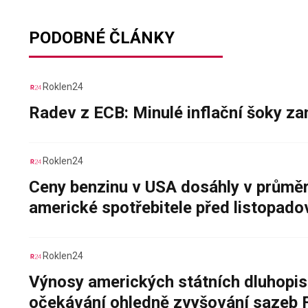
PODOBNÉ ČLÁNKY
Roklen24
Radev z ECB: Minulé inflační šoky za
Roklen24
Ceny benzinu v USA dosáhly v průměru
americké spotřebitele před listopad
Roklen24
Výnosy amerických státních dluhopis
očekávání ohledně zvyšování sazeb 