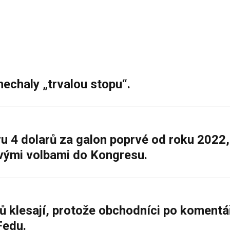
nechaly „trvalou stopu“.
 4 dolarů za galon poprvé od roku 2022,
ovými volbami do Kongresu.
ů klesají, protože obchodníci po komentá
Fedu.