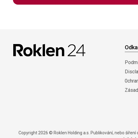
Odka
Podmí
Discl
0chra
Zásad
Copyright 2026 © Roklen Holding a.s. Publikování, nebo šířen