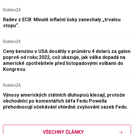
Roklen24
Radev z ECB: Minulé inflační šoky zanechaly „trvalou
stopu“.
Roklen24
Ceny benzinu v USA dosáhly v průměru 4 dolarů za galon
poprvé od roku 2022, což ukazuje, jak válka dopadá na
americké spotřebitele před listopadovými volbami do
Kongresu.
Roklen24
Výnosy amerických státních dluhopisů klesají, protože
obchodníci po komentářích šéfa Fedu Powella
přehodnocují očekávání ohledně zvyšování sazeb Fedu.
VŠECHNY ČLÁNKY