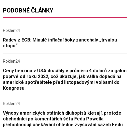
PODOBNÉ ČLÁNKY
Roklen24
Radev z ECB: Minulé inflační šoky zanechaly „trvalou
stopu“.
Roklen24
Ceny benzinu v USA dosáhly v průměru 4 dolarů za galon
poprvé od roku 2022, což ukazuje, jak válka dopadá na
americké spotřebitele před listopadovými volbami do
Kongresu.
Roklen24
Výnosy amerických státních dluhopisů klesají, protože
obchodníci po komentářích šéfa Fedu Powella
přehodnocují očekávání ohledně zvyšování sazeb Fedu.