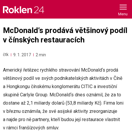
Skip
to
content
McDonald’s prodává většinový podíl
v čínských restauracích
čtk
9. 1. 2017
2 min
Americký řetězec rychlého stravování McDonald‘s prodá
většinový podíl ve svých podnikatelských aktivitách v Číně
a Hongkongu čínskému konglomerátu CITIC a investiční
skupině Carlyle Group. McDonald‘s dnes oznámil, že za to
dostane až 2,1 miliardy dolarů (53,8 miliardy Kč). Firma loni
v březnu oznámila, že své asijské aktivity zreorganizuje
a najde pro ně partnery, kteří budou její restaurace vlastnit
v rámci franšízových smluv.