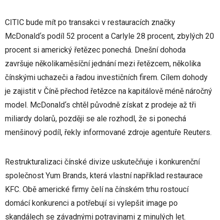
CITIC bude mít po transakci v restauracích značky
McDonald‘s podíl 52 procent a Carlyle 28 procent, zbylých 20
procent si americký řetězec ponechá. Dnešní dohoda
završuje několikaměsíční jednání mezi řetězcem, několika
čínskými uchazeči a řadou investičních firem. Cílem dohody
je zajistit v Číně přechod řetězce na kapitálově méně náročný
model. McDonald‘s chtěl původně získat z prodeje až tři
miliardy dolarů, později se ale rozhodl, že si ponechá
menšinový podíl, řekly informované zdroje agentuře Reuters.
Restrukturalizaci čínské divize uskutečňuje i konkurenční
společnost Yum Brands, která vlastní například restaurace
KFC. Obě americké firmy čelí na čínském trhu rostoucí
domácí konkurenci a potřebují si vylepšit image po
skandálech se závadnými potravinami z minulých let.