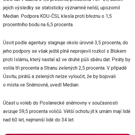
jejich výsledky se statisticky významně neliší, upozornil
Median. Podpora KDU-ČSL klesla proti březnu o 1,5
procentního bodu na 6,5 procenta.
Úsvit podle agentury stagnuje okolo úrovně 3,5 procenta, do
jeho podpory se však ještě plně neprojevil rozkol s Blokem
proti Islámu, který nastal až ve druhé půli sběru dat. Piráty by
volila tři procenta a Stranu zelených 2,5 procenta. V případě
Úsvitu, pirátů a zelených nelze vyloučit, že by bojovali
o místa ve Sněmovně, uvedl Median.
Účast u voleb do Poslanecké sněmovny v současnosti
avizuje 59,5 procenta voličů. Větší ochotu jít k urnám mají lidé
nad 60 let, nejmenší lidé do 34 let.