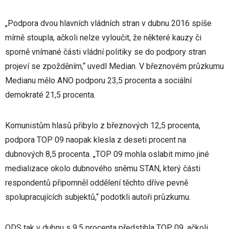
„Podpora dvou hlavních vládních stran v dubnu 2016 spíše
mírně stoupla, ačkoli nelze vyloučit, že některé kauzy či
sporně vnímané části vládní politiky se do podpory stran
projeví se zpožděním,“ uvedl Median. V březnovém průzkumu
Medianu mělo ANO podporu 23,5 procenta a sociální
demokraté 21,5 procenta.
Komunistům hlasů přibylo z březnových 12,5 procenta,
podpora TOP 09 naopak klesla z deseti procent na
dubnových 8,5 procenta. „TOP 09 mohla oslabit mimo jiné
medializace okolo dubnového sněmu STAN, který části
respondentů připomněl oddělení těchto dříve pevně
spolupracujících subjektů,“ podotkli autoři průzkumu.
ODS tak v dubnu s 9,5 procenta předstihla TOP 09, ačkoli