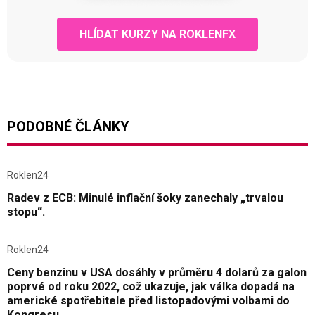
HLÍDAT KURZY NA ROKLENFX
PODOBNÉ ČLÁNKY
Roklen24
Radev z ECB: Minulé inflační šoky zanechaly „trvalou
stopu“.
Roklen24
Ceny benzinu v USA dosáhly v průměru 4 dolarů za galon
poprvé od roku 2022, což ukazuje, jak válka dopadá na
americké spotřebitele před listopadovými volbami do
Kongresu.