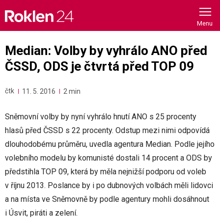
Skip
to
content
Median: Volby by vyhrálo ANO před
ČSSD, ODS je čtvrtá před TOP 09
čtk
11. 5. 2016
2 min
Sněmovní volby by nyní vyhrálo hnutí ANO s 25 procenty
hlasů před ČSSD s 22 procenty. Odstup mezi nimi odpovídá
dlouhodobému průměru, uvedla agentura Median. Podle jejího
volebního modelu by komunisté dostali 14 procent a ODS by
předstihla TOP 09, která by měla nejnižší podporu od voleb
v říjnu 2013. Poslance by i po dubnových volbách měli lidovci
a na místa ve Sněmovně by podle agentury mohli dosáhnout
i Úsvit, piráti a zelení.