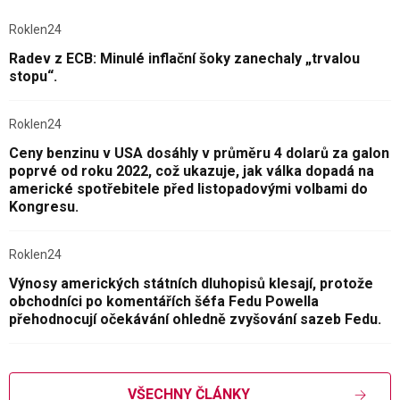
Roklen24
Radev z ECB: Minulé inflační šoky zanechaly „trvalou
stopu“.
Roklen24
Ceny benzinu v USA dosáhly v průměru 4 dolarů za galon
poprvé od roku 2022, což ukazuje, jak válka dopadá na
americké spotřebitele před listopadovými volbami do
Kongresu.
Roklen24
Výnosy amerických státních dluhopisů klesají, protože
obchodníci po komentářích šéfa Fedu Powella
přehodnocují očekávání ohledně zvyšování sazeb Fedu.
VŠECHNY ČLÁNKY