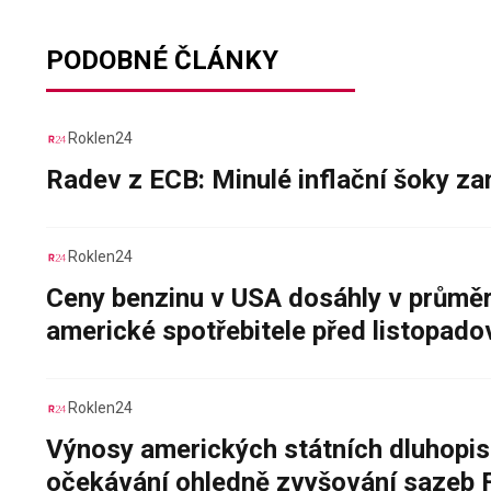
PODOBNÉ ČLÁNKY
Roklen24
Radev z ECB: Minulé inflační šoky za
Roklen24
Ceny benzinu v USA dosáhly v průměru
americké spotřebitele před listopad
Roklen24
Výnosy amerických státních dluhopis
očekávání ohledně zvyšování sazeb 