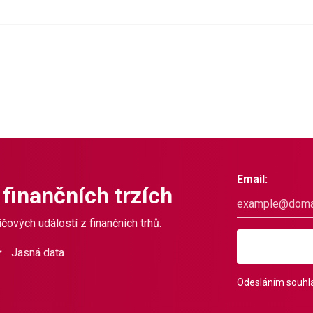
Email:
 finančních trzích
čových událostí z finančních trhů.
Jasná data
Odesláním souhla