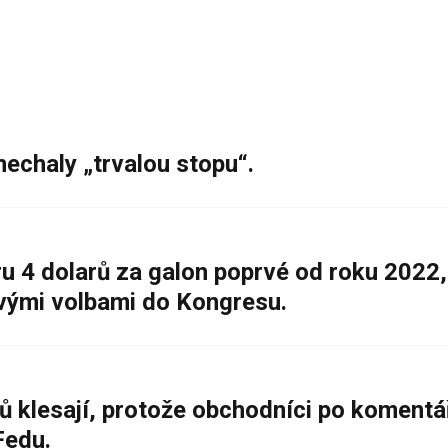
nechaly „trvalou stopu“.
 4 dolarů za galon poprvé od roku 2022,
ovými volbami do Kongresu.
ů klesají, protože obchodníci po komentá
Fedu.