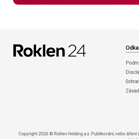
Odka
Podmí
Discl
0chra
Zásad
Copyright 2026 © Roklen Holding a.s. Publikování, nebo šířen