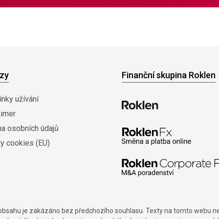
zy
Finanční skupina Roklen
nky užívání
aimer
na osobních údajů
y cookies (EU)
í obsahu je zakázáno bez předchozího souhlasu. Texty na tomto webu nes