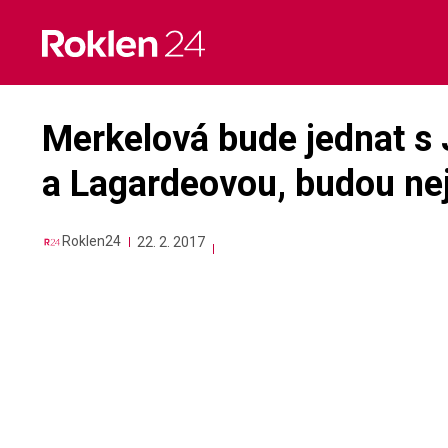
Skip
to
content
Merkelová bude jednat s
a Lagardeovou, budou nej
Roklen24
22. 2. 2017