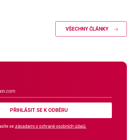
VŠECHNY ČLÁNKY
PŘIHLÁSIT SE K ODBĚRU
síte se
zásadami o ochraně osobních údajů.