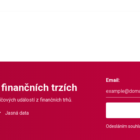
Email:
 finančních trzích
čových událostí z finančních trhů.
Jasná data
Odesláním souhla