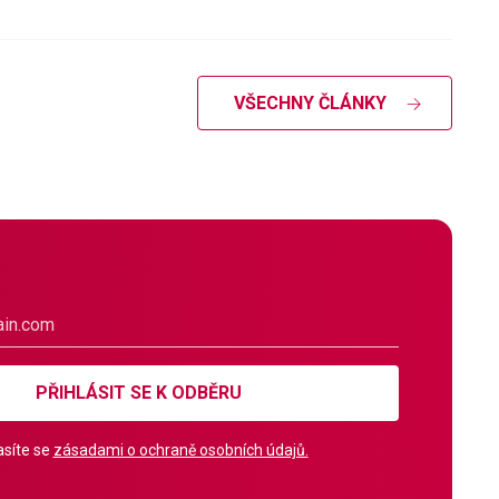
VŠECHNY ČLÁNKY
PŘIHLÁSIT SE K ODBĚRU
síte se
zásadami o ochraně osobních údajů.