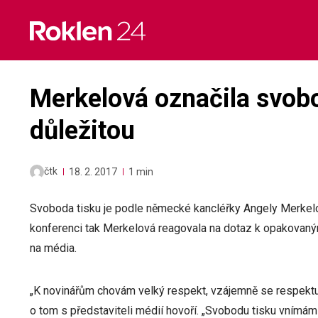
Skip
to
content
Merkelová označila svobo
důležitou
čtk
18. 2. 2017
1 min
Svoboda tisku je podle německé kancléřky Angely Merkel
konferenci tak Merkelová reagovala na dotaz k opakova
na média.
„K novinářům chovám velký respekt, vzájemně se respektuje
o tom s představiteli médií hovoří. „Svobodu tisku vnímám 