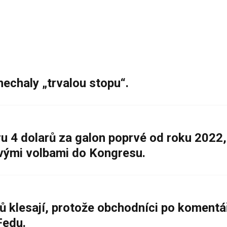
nechaly „trvalou stopu“.
 4 dolarů za galon poprvé od roku 2022,
ovými volbami do Kongresu.
ů klesají, protože obchodníci po komentá
Fedu.