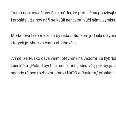
Trump opakovaně obviňuje média, že proti němu používají 
i prohlásil, že novináři se kvůli nenávisti vůči němu vymknul
Merkelová také řekla, že by ráda s Ruskem jednala o kybern
kterých je Moskva často obviňována.
„Víme, že Rusko dává velmi otevřeně na vědomí, že hybridn
kancléřka. „Pokud bych si mohla přát jednu věc, pak by jis
agendy rámce rozhovorů mezi NATO a Ruskem,“ prohlásila