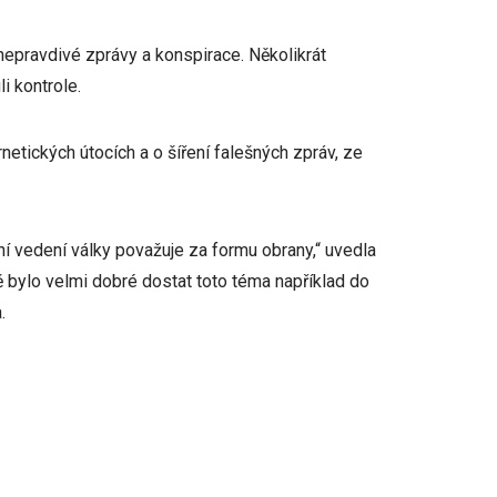
nepravdivé zprávy a konspirace. Několikrát
i kontrole.
etických útocích a o šíření falešných zpráv, ze
í vedení války považuje za formu obrany,“ uvedla
tě bylo velmi dobré dostat toto téma například do
.