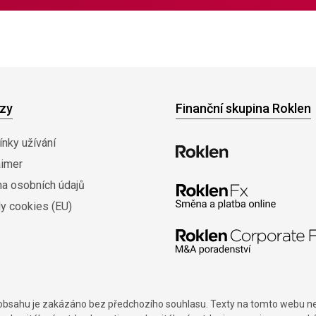
zy
Finanční skupina Roklen
nky užívání
aimer
na osobních údajů
y cookies (EU)
í obsahu je zakázáno bez předchozího souhlasu. Texty na tomto webu nes