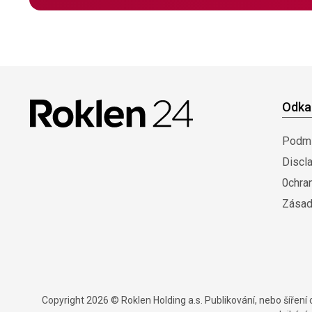
Odka
Podmí
Discl
0chra
Zásad
Copyright 2026 © Roklen Holding a.s. Publikování, nebo šířen