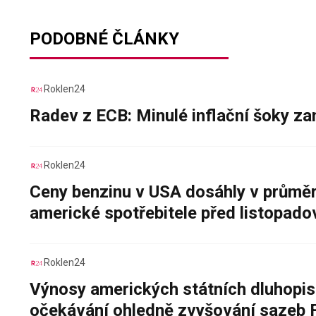
PODOBNÉ ČLÁNKY
Roklen24
Radev z ECB: Minulé inflační šoky za
Roklen24
Ceny benzinu v USA dosáhly v průměru
americké spotřebitele před listopad
Roklen24
Výnosy amerických státních dluhopis
očekávání ohledně zvyšování sazeb 