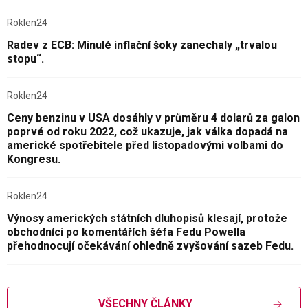
Roklen24
Radev z ECB: Minulé inflační šoky zanechaly „trvalou
stopu“.
Roklen24
Ceny benzinu v USA dosáhly v průměru 4 dolarů za galon
poprvé od roku 2022, což ukazuje, jak válka dopadá na
americké spotřebitele před listopadovými volbami do
Kongresu.
Roklen24
Výnosy amerických státních dluhopisů klesají, protože
obchodníci po komentářích šéfa Fedu Powella
přehodnocují očekávání ohledně zvyšování sazeb Fedu.
VŠECHNY ČLÁNKY