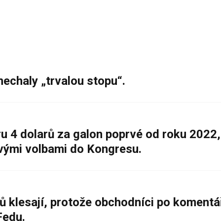
nechaly „trvalou stopu“.
 4 dolarů za galon poprvé od roku 2022,
ovými volbami do Kongresu.
ů klesají, protože obchodníci po komentá
Fedu.