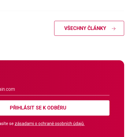
VŠECHNY ČLÁNKY
PŘIHLÁSIT SE K ODBĚRU
síte se
zásadami o ochraně osobních údajů.