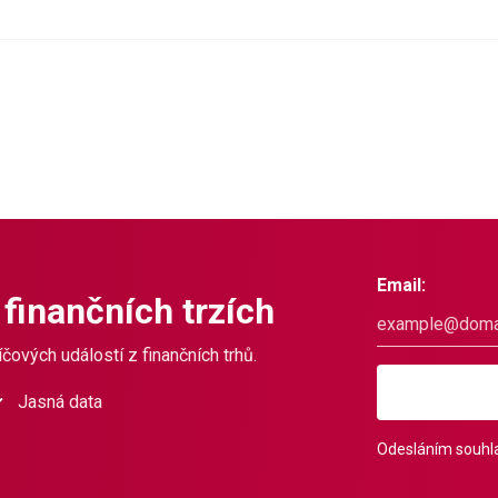
Email:
 finančních trzích
čových událostí z finančních trhů.
Jasná data
Odesláním souhla