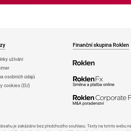
zy
Finanční skupina Roklen
nky užívání
aimer
na osobních údajů
y cookies (EU)
í obsahu je zakázáno bez předchozího souhlasu. Texty na tomto webu nes