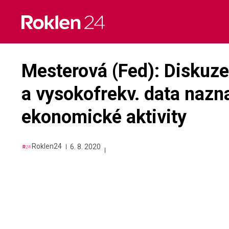
Skip
to
content
Mesterová (Fed): Diskuze
a vysokofrekv. data nazn
ekonomické aktivity
Roklen24
6. 8. 2020