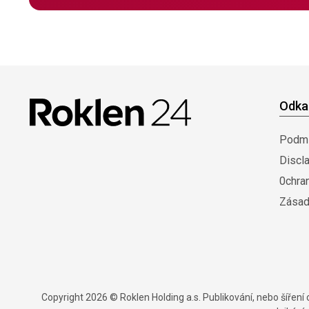
Odka
Podmí
Discl
0chra
Zásad
Copyright 2026 © Roklen Holding a.s. Publikování, nebo šířen