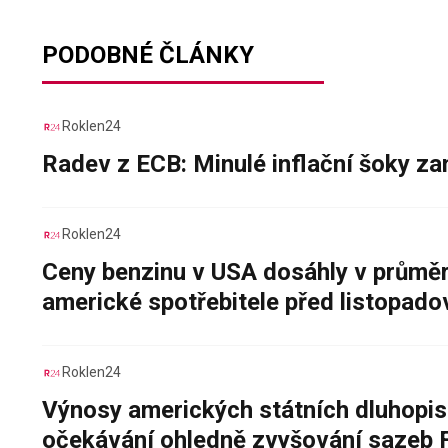
PODOBNÉ ČLÁNKY
Roklen24
Radev z ECB: Minulé inflační šoky za
Roklen24
Ceny benzinu v USA dosáhly v průměru
americké spotřebitele před listopad
Roklen24
Výnosy amerických státních dluhopis
očekávání ohledně zvyšování sazeb 