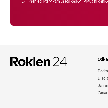
Přehled, který vám ušetří čas
Aktuální dění
Odka
Podmí
Discl
0chra
Zásad