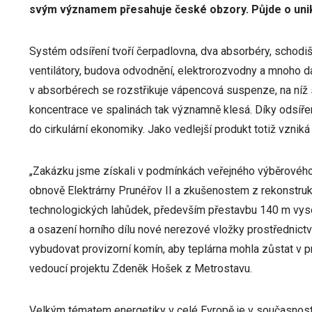
svým významem přesahuje české obzory. Půjde o unikát
Systém odsíření tvoří čerpadlovna, dva absorbéry, schodi
ventilátory, budova odvodnění, elektrorozvodny a mnoho da
v absorbérech se rozstřikuje vápencová suspenze, na níž s
koncentrace ve spalinách tak významně klesá. Díky odsíře
do cirkulární ekonomiky. Jako vedlejší produkt totiž vzniká
„Zakázku jsme získali v podmínkách veřejného výběrového 
obnově Elektrárny Prunéřov II a zkušenostem z rekonstrukc
technologických lahůdek, především přestavbu 140 m vys
a osazení horního dílu nové nerezové vložky prostřednictví
vybudovat provizorní komín, aby teplárna mohla zůstat v p
vedoucí projektu Zdeněk Hošek z Metrostavu.
Velkým tématem energetiky v celé Evropě je v současnosti