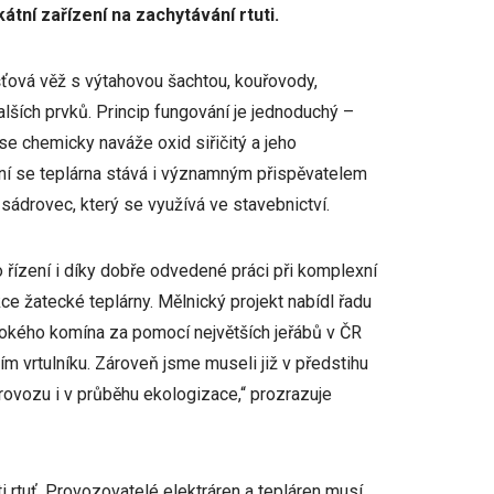
ní zařízení na zachytávání rtuti.
šťová věž s výtahovou šachtou, kouřovody,
lších prvků. Princip fungování je jednoduchý –
e chemicky naváže oxid siřičitý a jeho
ní se teplárna stává i významným přispěvatelem
 sádrovec, který se využívá ve stavebnictví.
řízení i díky dobře odvedené práci při komplexní
e žatecké teplárny. Mělnický projekt nabídl řadu
okého komína za pomocí největších jeřábů v ČR
m vrtulníku. Zároveň jsme museli již v předstihu
rovozu i v průběhu ekologizace,“ prozrazuje
 rtuť. Provozovatelé elektráren a tepláren musí