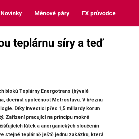
Novinky
Měnové páry
FX průvodce
u teplárnu síry a teď
ch bloků Teplárny Energotrans (bývalé
ia, dceřiná společnost Metrostavu. V březnu
gie. Díky investici přes 1,5 miliardy korun
tý. Zařízení pracující na principu mokré
išťujících látek a anorganických sloučenin
ve stejné teplárně ještě jednu zakázku, která