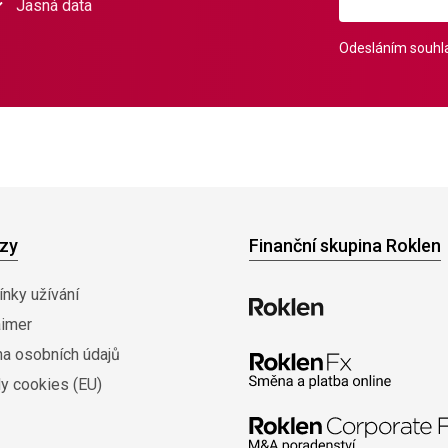
Jasná data
Odesláním souhla
zy
Finanční skupina Roklen
nky užívání
aimer
na osobních údajů
y cookies (EU)