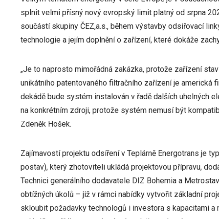
splnit velmi přísný nový evropský limit platný od srpna 20
součástí skupiny ČEZ,a.s., během výstavby odsiřovací linky
technologie a jejím doplnění o zařízení, které dokáže zach
„Je to naprosto mimořádná zakázka, protože zařízení stav
unikátního patentovaného filtračního zařízení je americká f
dekádě bude systém instalován v řadě dalších uhelných el
na konkrétním zdroji, protože systém nemusí být kompatib
Zdeněk Hošek.
Zajímavostí projektu odsíření v Teplárně Energotrans je ty
postav), který zhotoviteli ukládá projektovou přípravu, dod
Technici generálního dodavatele DIZ Bohemia a Metrostav
obtížných úkolů – již v rámci nabídky vytvořit základní pr
skloubit požadavky technologů i investora s kapacitami a