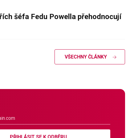
řích šéfa Fedu Powella přehodnocují
VŠECHNY ČLÁNKY
PŘIHLÁSIT SE K ODBĚRU