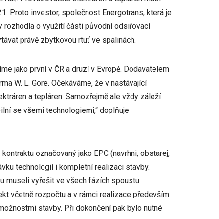
21. Proto investor, společnost Energotrans, která je
 rozhodla o využití části původní odsiřovací
ytávat právě zbytkovou rtuť ve spalinách.
íme jako první v ČR a druzí v Evropě. Dodavatelem
irma W. L. Gore. Očekáváme, že v nastávající
ektráren a tepláren. Samozřejmě ale vždy záleží
ilní se všemi technologiemi,“ doplňuje
p kontraktu označovaný jako EPC (navrhni, obstarej,
ávku technologií i kompletní realizaci stavby.
u museli vyřešit ve všech fázích spoustu
ojekt včetně rozpočtu a v rámci realizace především
 možnostmi stavby. Při dokončení pak bylo nutné