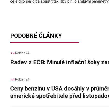
celé dílo seřídit a spustit tak, aby plnilo smluvní parametry
PODOBNÉ ČLÁNKY
Roklen24
Radev z ECB: Minulé inflační šoky za
Roklen24
Ceny benzinu v USA dosáhly v průměru
americké spotřebitele před listopad