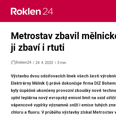
Skip
to
content
Metrostav zbavil mělnicko
ji zbaví i rtuti
Roklen24
24. 4. 2020
3 min
Výstavbu dvou odsiřovacích linek všech šesti výrobní
Elektrárny Mělník I) právě dokončuje firma DIZ Bohem
byly úspěšně ukončeny provozní zkoušky nové technolo
splní teplárna nový evropský emisní limit na oxid siřiči
vápencové vypírky významně sníží i emise tuhých zneč
chloru a fluoru. V průběhu výstavby získal Metrostav 