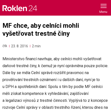
Skip
to
content
MF chce, aby celníci mohli
vyšetřovat trestné činy
čtk
23. 8. 2016
2 min
Ministerstvo financí navrhuje, aby celníci mohli vyšetřovat
daňové trestné činy, k čemuž je nyní oprávněna pouze policie.
Dále by se měla Celní správě rozšířit pravomoc na
prověřování trestních oznámení i u dalších daní, nyní je to
u DPH a spotřebních daní. Spolu s tím by podle MF celníci
měli získat kompetence k vyhledávání, zajišťování
a legalizaci výnosů z trestné činnosti. Vyplývá to z koncepce
rozvoje Celní správy v oblasti trestního řízení, kterou dnes na