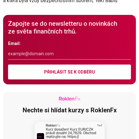
a která byla vždy bezpečnostním sborem,“ řekl Babiš.
Zapojte se do newsletteru o novinkách
ze světa finančních trhů.
Email:
PŘIHLÁSIT SE K ODBĚRU
Nechte si hlídat kurzy s RoklenFx