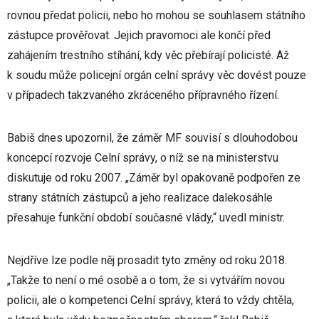
rovnou předat policii, nebo ho mohou se souhlasem státního
zástupce prověřovat. Jejich pravomoci ale končí před
zahájením trestního stíhání, kdy věc přebírají policisté. Až
k soudu může policejní orgán celní správy věc dovést pouze
v případech takzvaného zkráceného přípravného řízení.
Babiš dnes upozornil, že záměr MF souvisí s dlouhodobou
koncepcí rozvoje Celní správy, o níž se na ministerstvu
diskutuje od roku 2007. „Záměr byl opakovaně podpořen ze
strany státních zástupců a jeho realizace dalekosáhle
přesahuje funkční období současné vlády,“ uvedl ministr.
Nejdříve lze podle něj prosadit tyto změny od roku 2018.
„Takže to není o mé osobě a o tom, že si vytvářím novou
policii, ale o kompetenci Celní správy, která to vždy chtěla,