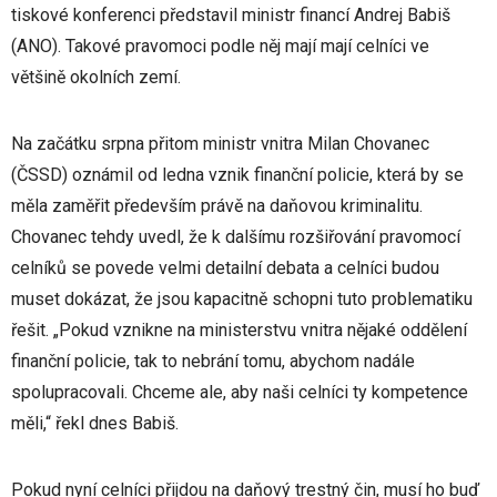
tiskové konferenci představil ministr financí Andrej Babiš
(ANO). Takové pravomoci podle něj mají mají celníci ve
většině okolních zemí.
Na začátku srpna přitom ministr vnitra Milan Chovanec
(ČSSD) oznámil od ledna vznik finanční policie, která by se
měla zaměřit především právě na daňovou kriminalitu.
Chovanec tehdy uvedl, že k dalšímu rozšiřování pravomocí
celníků se povede velmi detailní debata a celníci budou
muset dokázat, že jsou kapacitně schopni tuto problematiku
řešit. „Pokud vznikne na ministerstvu vnitra nějaké oddělení
finanční policie, tak to nebrání tomu, abychom nadále
spolupracovali. Chceme ale, aby naši celníci ty kompetence
měli,“ řekl dnes Babiš.
Pokud nyní celníci přijdou na daňový trestný čin, musí ho buď