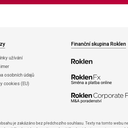
zy
Finanční skupina Roklen
nky užívání
aimer
na osobních údajů
y cookies (EU)
í obsahu je zakázáno bez předchozího souhlasu. Texty na tomto webu nes