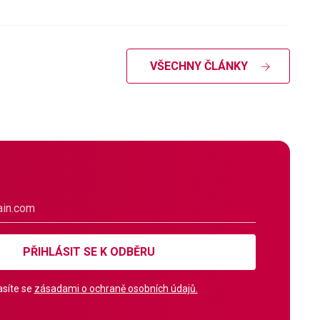
VŠECHNY ČLÁNKY
PŘIHLÁSIT SE K ODBĚRU
síte se
zásadami o ochraně osobních údajů.