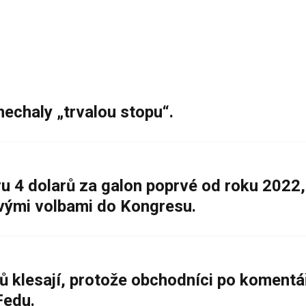
nechaly „trvalou stopu“.
 4 dolarů za galon poprvé od roku 2022,
ovými volbami do Kongresu.
ů klesají, protože obchodníci po komentá
Fedu.