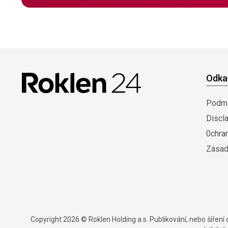
Odka
Podmí
Discl
0chra
Zásad
Copyright 2026 © Roklen Holding a.s. Publikování, nebo šířen