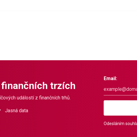
Email:
 finančních trzích
čových událostí z finančních trhů.
Jasná data
Odesláním souhla