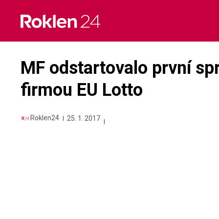
Skip
to
content
MF odstartovalo první sprá
firmou EU Lotto
Roklen24
25. 1. 2017