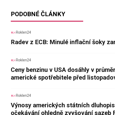
PODOBNÉ ČLÁNKY
Roklen24
Radev z ECB: Minulé inflační šoky za
Roklen24
Ceny benzinu v USA dosáhly v průměru
americké spotřebitele před listopad
Roklen24
Výnosy amerických státních dluhopis
očekávání ohledně zvyšování sazeb 