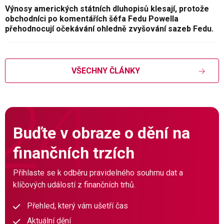
Výnosy amerických státních dluhopisů klesají, protože
obchodníci po komentářích šéfa Fedu Powella
přehodnocují očekávání ohledně zvyšování sazeb Fedu.
VŠECHNY ČLÁNKY
Buďte v obraze o dění na
finančních trzích
Přihlaste se k odběru pravidelného souhrnu dat a
klíčových událostí z finančních trhů.
Přehled, který vám ušetří čas
Aktuální dění