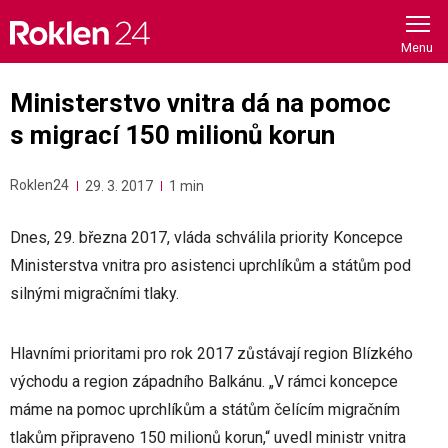
Skip
to
content
Ministerstvo vnitra dá na pomoc
s migrací 150 milionů korun
Roklen24
29. 3. 2017
1 min
Dnes, 29. března 2017, vláda schválila priority Koncepce
Ministerstva vnitra pro asistenci uprchlíkům a státům pod
silnými migračními tlaky.
Hlavními prioritami pro rok 2017 zůstávají region Blízkého
východu a region západního Balkánu. „V rámci koncepce
máme na pomoc uprchlíkům a státům čelícím migračním
tlakům připraveno 150 milionů korun,“ uvedl ministr vnitra