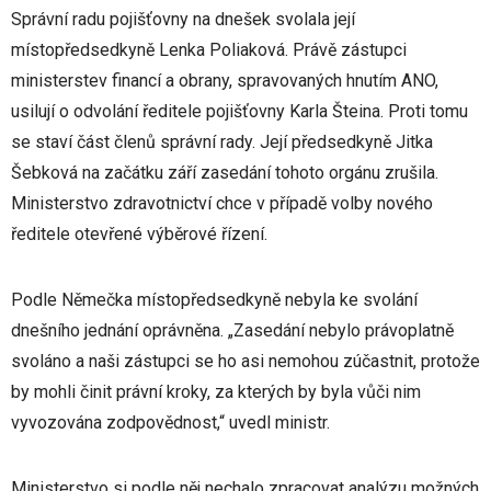
Správní radu pojišťovny na dnešek svolala její
místopředsedkyně Lenka Poliaková. Právě zástupci
ministerstev financí a obrany, spravovaných hnutím ANO,
usilují o odvolání ředitele pojišťovny Karla Šteina. Proti tomu
se staví část členů správní rady. Její předsedkyně Jitka
Šebková na začátku září zasedání tohoto orgánu zrušila.
Ministerstvo zdravotnictví chce v případě volby nového
ředitele otevřené výběrové řízení.
Podle Němečka místopředsedkyně nebyla ke svolání
dnešního jednání oprávněna. „Zasedání nebylo právoplatně
svoláno a naši zástupci se ho asi nemohou zúčastnit, protože
by mohli činit právní kroky, za kterých by byla vůči nim
vyvozována zodpovědnost,“ uvedl ministr.
Ministerstvo si podle něj nechalo zpracovat analýzu možných