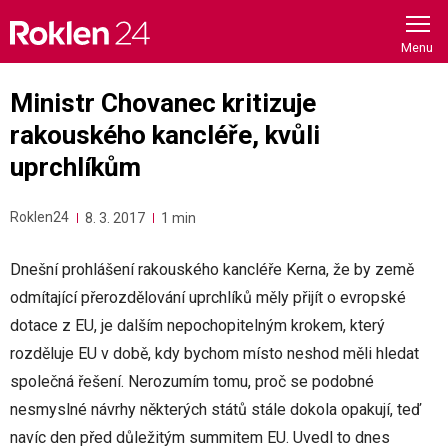
Skip
to
content
Ministr Chovanec kritizuje
rakouského kancléře, kvůli
uprchlíkům
Roklen24
8. 3. 2017
1 min
Dnešní prohlášení rakouského kancléře Kerna, že by země
odmítající přerozdělování uprchlíků měly přijít o evropské
dotace z EU, je dalším nepochopitelným krokem, který
rozděluje EU v době, kdy bychom místo neshod měli hledat
společná řešení. Nerozumím tomu, proč se podobné
nesmyslné návrhy některých států stále dokola opakují, teď
navíc den před důležitým summitem EU. Uvedl to dnes