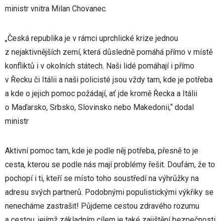
ministr vnitra Milan Chovanec.
„Česká republika je v rámci uprchlické krize jednou
z nejaktivnějších zemí, která důsledně pomáhá přímo v místě
konfliktů i v okolních státech. Naši lidé pomáhají i přímo
v Řecku či Itálii a naši policisté jsou vždy tam, kde je potřeba
a kde o jejich pomoc požádají, ať jde kromě Řecka a Itálii
o Maďarsko, Srbsko, Slovinsko nebo Makedonii,“ dodal
ministr
Aktivní pomoc tam, kde je podle něj potřeba, přesně to je
cesta, kterou se podle nás mají problémy řešit. Doufám, že to
pochopí i ti, kteří se místo toho soustředí na výhrůžky na
adresu svých partnerů. Podobnými populistickými výkřiky se
nenecháme zastrašit! Půjdeme cestou zdravého rozumu
a cestou, jejímž základním cílem je také zajištění bezpečnosti