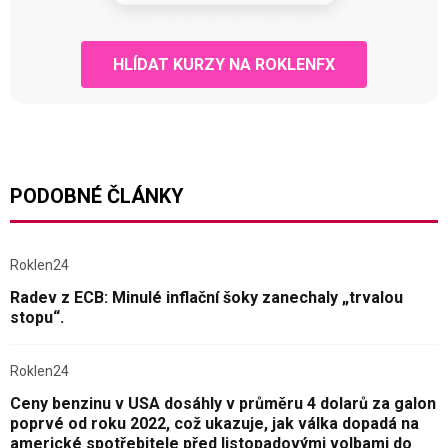
HLÍDAT KURZY NA ROKLENFX
PODOBNÉ ČLÁNKY
Roklen24
Radev z ECB: Minulé inflační šoky zanechaly „trvalou
stopu“.
Roklen24
Ceny benzinu v USA dosáhly v průměru 4 dolarů za galon
poprvé od roku 2022, což ukazuje, jak válka dopadá na
americké spotřebitele před listopadovými volbami do