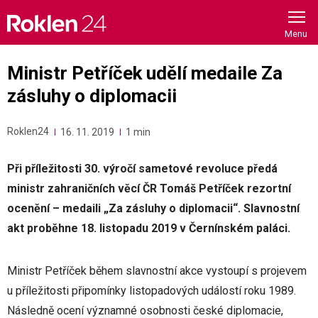
Skip
to
content
Ministr Petříček udělí medaile Za
zásluhy o diplomacii
Roklen24
16. 11. 2019
1 min
Při příležitosti 30. výročí sametové revoluce předá
ministr zahraničních věcí ČR Tomáš Petříček rezortní
ocenění – medaili „Za zásluhy o diplomacii“. Slavnostní
akt proběhne 18. listopadu 2019 v Černínském paláci.
Ministr Petříček během slavnostní akce vystoupí s projevem
u příležitosti připomínky listopadových událostí roku 1989.
Následně ocení významné osobnosti české diplomacie,