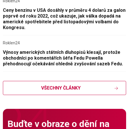
Roklen24
Ceny benzinu v USA dosáhly v průměru 4 dolarů za galon
poprvé od roku 2022, což ukazuje, jak válka dopadá na
americké spotřebitele před listopadovými volbami do
Kongresu.
Roklen24
Výnosy amerických státních dluhopisů klesají, protože
obchodníci po komentářích šéfa Fedu Powella
přehodnocují očekávání ohledně zvyšování sazeb Fedu.
VŠECHNY ČLÁNKY
Buďte v obraze o dění na