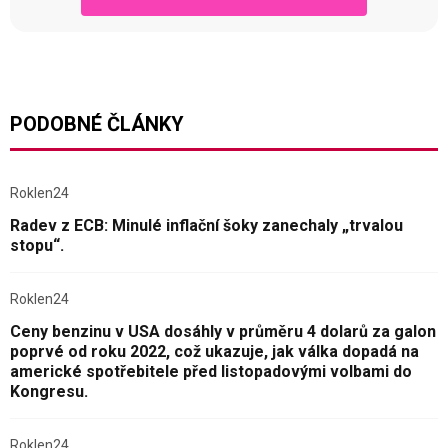
PODOBNÉ ČLÁNKY
Roklen24
Radev z ECB: Minulé inflační šoky zanechaly „trvalou
stopu“.
Roklen24
Ceny benzinu v USA dosáhly v průměru 4 dolarů za galon
poprvé od roku 2022, což ukazuje, jak válka dopadá na
americké spotřebitele před listopadovými volbami do
Kongresu.
Roklen24