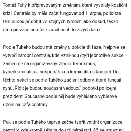
Tomáš Tuhý k připravovaným změnám, které vyvolaly koaliční
krizi. Centrála by měla začít fungovat od 1. srpna, policisté
tam budou působit ve stejných týmech jako dosud, takže
reorganizace nemůže zasáhnout do živých kauz.
Podle Tuhého budou mít změny u policie tři fáze. Nejprve se
vytvoří národní centrála, kde vzniknou čtyři jednotlivé sekce –
zaměří se na organizovaný zločin, terorismus,
kyberkriminalitu a hospodářskou kriminalitu s korupcí. Do
těchto sekcí se podle Tuhého začlení odbory, které fungují
nyní. „Řídit je budou současní vedoucí,“ podotkl policejní
prezident. Současně podle něj bude vyhlášeno výběrové
řízení na šéfa centrály.
Pak se podle Tuhého teprve začne tvořit vnitřní organizace
centrály, kde kromě šéfa budou tři náměstci. Až se struktury