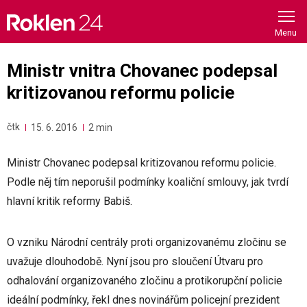
Skip
to
content
Ministr vnitra Chovanec podepsal
kritizovanou reformu policie
čtk
15. 6. 2016
2 min
Ministr Chovanec podepsal kritizovanou reformu policie.
Podle něj tím neporušil podmínky koaliční smlouvy, jak tvrdí
hlavní kritik reformy Babiš.
O vzniku Národní centrály proti organizovanému zločinu se
uvažuje dlouhodobě. Nyní jsou pro sloučení Útvaru pro
odhalování organizovaného zločinu a protikorupční policie
ideální podmínky, řekl dnes novinářům policejní prezident