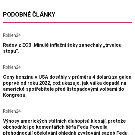
PODOBNÉ ČLÁNKY
Roklen24
Radev z ECB: Minulé inflační šoky zanechaly „trvalou
stopu“.
Roklen24
Ceny benzinu v USA dosáhly v průměru 4 dolarů za galon
poprvé od roku 2022, což ukazuje, jak válka dopadá na
americké spotřebitele před listopadovými volbami do
Kongresu.
Roklen24
Výnosy amerických státních dluhopisů klesají, protože
obchodníci po komentářích šéfa Fedu Powella
přehodnocují očekávání ohledně zvyšování sazeb Fedu.