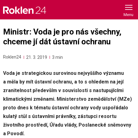
Skip
to
content
Ministr: Voda je pro nás všechny,
chceme jí dát ústavní ochranu
Roklen24
21. 3. 2019
3 min
Voda je strategickou surovinou nejvyššího významu
a měla by mít ústavní ochranu, a to s ohledem na její
zranitelnost především v souvislosti s nastupujícími
klimatickými změnami. Ministerstvo zemědělství (MZe)
proto dnes k tématu ústavní ochrany vody uspořádalo
kulatý stůl s ústavními právníky, zástupci resortu
životního prostředí, Úřadu vlády, Poslanecké sněmovny
a Povodí.