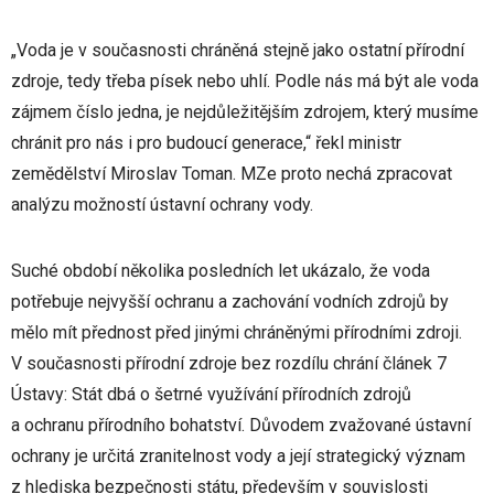
„Voda je v současnosti chráněná stejně jako ostatní přírodní
zdroje, tedy třeba písek nebo uhlí. Podle nás má být ale voda
zájmem číslo jedna, je nejdůležitějším zdrojem, který musíme
chránit pro nás i pro budoucí generace,“ řekl ministr
zemědělství Miroslav Toman. MZe proto nechá zpracovat
analýzu možností ústavní ochrany vody.
Suché období několika posledních let ukázalo, že voda
potřebuje nejvyšší ochranu a zachování vodních zdrojů by
mělo mít přednost před jinými chráněnými přírodními zdroji.
V současnosti přírodní zdroje bez rozdílu chrání článek 7
Ústavy: Stát dbá o šetrné využívání přírodních zdrojů
a ochranu přírodního bohatství. Důvodem zvažované ústavní
ochrany je určitá zranitelnost vody a její strategický význam
z hlediska bezpečnosti státu, především v souvislosti