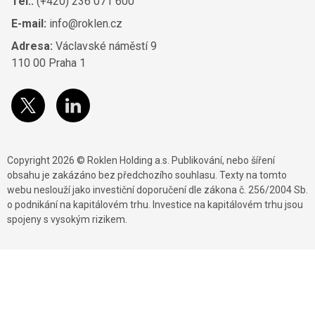
Tel.:
(+420) 236 071 600
E-mail:
info@roklen.cz
Adresa:
Václavské náměstí 9
110 00 Praha 1
Copyright 2026 © Roklen Holding a.s. Publikování, nebo šíření
obsahu je zakázáno bez předchozího souhlasu. Texty na tomto
webu neslouží jako investiční doporučení dle zákona č. 256/2004 Sb.
o podnikání na kapitálovém trhu. Investice na kapitálovém trhu jsou
spojeny s vysokým rizikem.