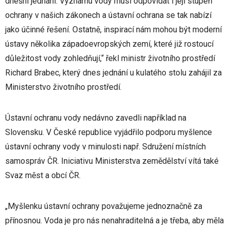
dnešní jednání. Významu vody musí odpovídat i její stupeň
ochrany v našich zákonech a ústavní ochrana se tak nabízí
jako účinné řešení. Ostatně, inspirací nám mohou být moderní
ústavy několika západoevropských zemí, které již rostoucí
důležitost vody zohledňují,“ řekl ministr životního prostředí
Richard Brabec, který dnes jednání u kulatého stolu zahájil za
Ministerstvo životního prostředí.
Ústavní ochranu vody nedávno zavedli například na
Slovensku. V České republice vyjádřilo podporu myšlence
ústavní ochrany vody v minulosti např. Sdružení místních
samospráv ČR. Iniciativu Ministerstva zemědělství vítá také
Svaz měst a obcí ČR.
„Myšlenku ústavní ochrany považujeme jednoznačně za
přínosnou. Voda je pro nás nenahraditelná a je třeba, aby měla