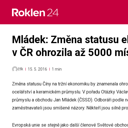
Skip
to
content
Mládek: Změna statusu e
v ČR ohrozila až 5000 mí
čtk
15. 5. 2016
1 min
Změna statusu Číny na tržní ekonomiku by znamenala ohr
ocelářství a keramickém průmyslu. V pořadu Otázky Václav
průmyslu a obchodu Jan Mládek (ČSSD). Odboráři podle něj 
zaměstnavateli jsou smíšené názory. Někteří jsou silně pro
Evropská unie se stejně jako další členové Světové obch