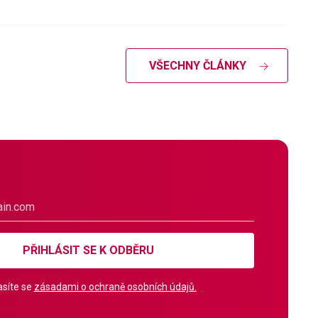
VŠECHNY ČLÁNKY
PŘIHLÁSIT SE K ODBĚRU
síte se
zásadami o ochraně osobních údajů.