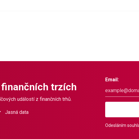
Email:
 finančních trzích
čových událostí z finančních trhů.
Jasná data
Odesláním souhla