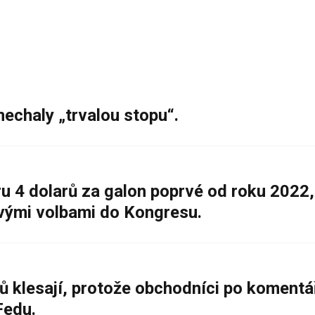
nechaly „trvalou stopu“.
 4 dolarů za galon poprvé od roku 2022,
ovými volbami do Kongresu.
ů klesají, protože obchodníci po komentá
Fedu.