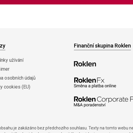
zy
Finanční skupina Roklen
nky užívání
aimer
na osobních údajů
y cookies (EU)
í obsahu je zakázáno bez předchozího souhlasu. Texty na tomto webu nes