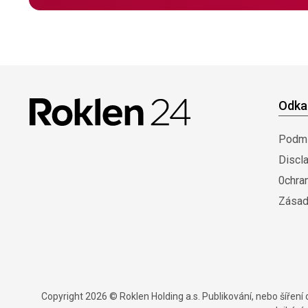
Odka
Podmí
Discl
0chra
Zásad
Copyright 2026 © Roklen Holding a.s. Publikování, nebo šířen