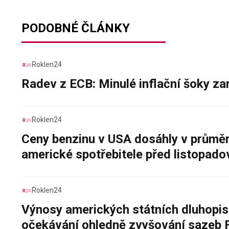
PODOBNÉ ČLÁNKY
Roklen24
Radev z ECB: Minulé inflační šoky za
Roklen24
Ceny benzinu v USA dosáhly v průměru
americké spotřebitele před listopad
Roklen24
Výnosy amerických státních dluhopis
očekávání ohledně zvyšování sazeb 