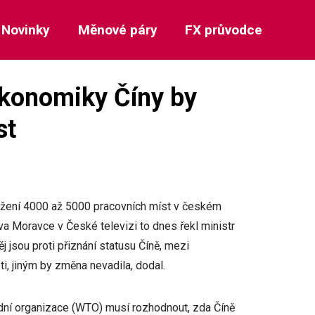
Novinky
Měnové páry
FX průvodce
konomiky Číny by
st
ožení 4000 až 5000 pracovních míst v českém
a Moravce v České televizi to dnes řekl ministr
jsou proti přiznání statusu Číně, mezi
ti, jiným by změna nevadila, dodal.
odní organizace (WTO) musí rozhodnout, zda Číně