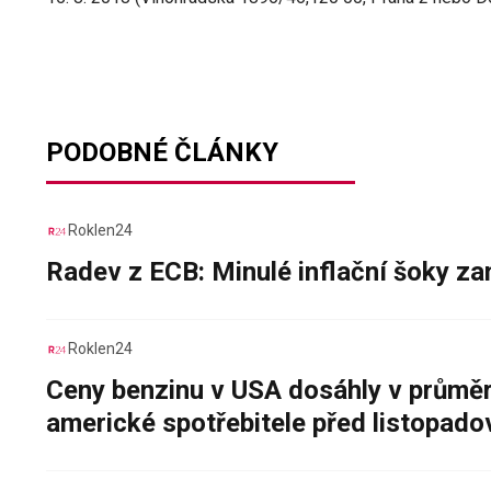
PODOBNÉ ČLÁNKY
Roklen24
Radev z ECB: Minulé inflační šoky za
Roklen24
Ceny benzinu v USA dosáhly v průměru
americké spotřebitele před listopad