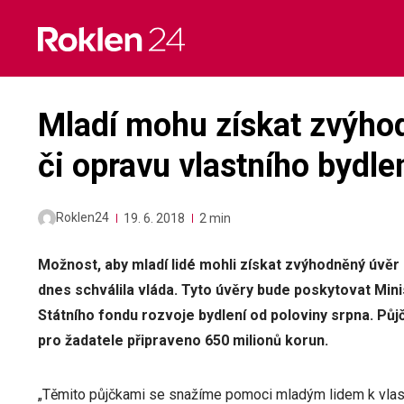
Skip
to
content
Mladí mohu získat zvýhod
či opravu vlastního bydle
Roklen24
19. 6. 2018
2 min
Možnost, aby mladí lidé mohli získat zvýhodněný úvěr 
dnes schválila vláda. Tyto úvěry bude poskytovat Mini
Státního fondu rozvoje bydlení od poloviny srpna. Půjči
pro žadatele připraveno 650 milionů korun.
„Těmito půjčkami se snažíme pomoci mladým lidem k vlast