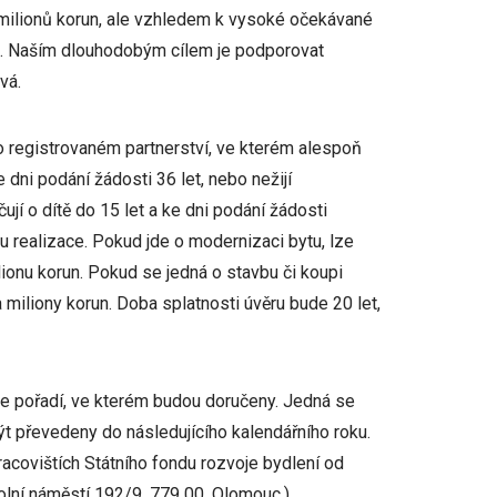
ilionů korun, ale vzhledem k vysoké očekávané
a. Naším dlouhodobým cílem je podporovat
vá.
ebo registrovaném partnerství, ve kterém alespoň
dni podání žádosti 36 let, nebo nežijí
ují o dítě do 15 let a ke dni podání žádosti
u realizace. Pokud jde o modernizaci bytu, lze
lionu korun. Pokud se jedná o stavbu či koupi
miliony korun. Doba splatnosti úvěru bude 20 let,
le pořadí, ve kterém budou doručeny. Jedná se
t převedeny do následujícího kalendářního roku.
acovištích Státního fondu rozvoje bydlení od
lní náměstí 192/9, 779 00, Olomouc.).