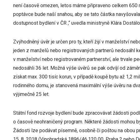
není časově omezen, letos máme připraveno celkem 650 m
poptávce bude naší snahou, aby se tato částka navyšoval
dostupnost bydlení v ČR ,“ uvedla ministryně Klára Dostálo
Zvýhodněný úvěr je určen pro ty, kteří žijí v manželství n
jeden z manželů nebo registrovaných partnerů nedosáhl ke 
v manželství nebo registrovaném partnerství, ale trvale peč
nedosáhli 36 let. Možná výše úvěrů se pak odvíjí od záměr
získat max. 300 tisíc korun, v případě koupě bytu až 1,2 mi
rodinného domu, je stanovená maximální výše úvěru na dva 
výjimečně 25 let.
Státní fond rozvoje bydlení bude zpracovávat žádosti pod
o časově neohraničený program. Některé žádosti mohou bý
Žádosti lze podávat písemně, osobně či poštou na obou pr
15. 8. 2018 (Vinohradská 1896/46,120 00, Praha 2 nebo Do