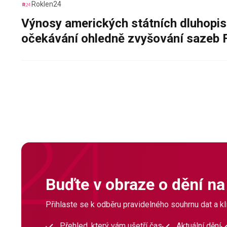
Roklen24
Výnosy amerických státních dluhopis
očekávání ohledně zvyšování sazeb 
Buďte v obraze o dění na
Přihlaste se k odběru pravidelného souhrnu dat a klí
Přehled, který vám ušetří čas
Aktuální dění