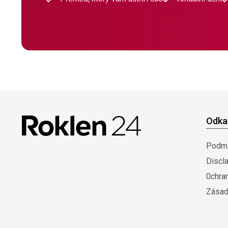
Odka
Podmí
Discl
0chra
Zásad