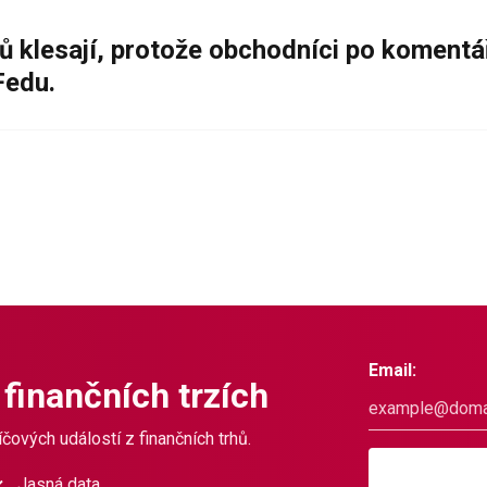
ů klesají, protože obchodníci po komentá
Fedu.
Email:
 finančních trzích
čových událostí z finančních trhů.
Jasná data