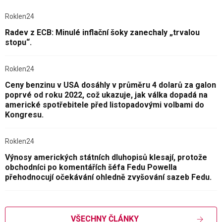
Roklen24
Radev z ECB: Minulé inflační šoky zanechaly „trvalou
stopu“.
Roklen24
Ceny benzinu v USA dosáhly v průměru 4 dolarů za galon
poprvé od roku 2022, což ukazuje, jak válka dopadá na
americké spotřebitele před listopadovými volbami do
Kongresu.
Roklen24
Výnosy amerických státních dluhopisů klesají, protože
obchodníci po komentářích šéfa Fedu Powella
přehodnocují očekávání ohledně zvyšování sazeb Fedu.
VŠECHNY ČLÁNKY