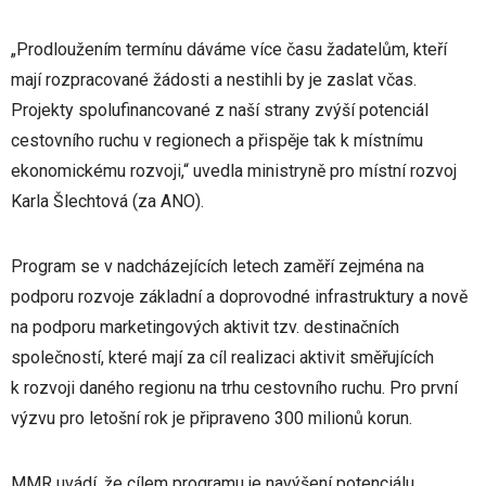
„Prodloužením termínu dáváme více času žadatelům, kteří
mají rozpracované žádosti a nestihli by je zaslat včas.
Projekty spolufinancované z naší strany zvýší potenciál
cestovního ruchu v regionech a přispěje tak k místnímu
ekonomickému rozvoji,“ uvedla ministryně pro místní rozvoj
Karla Šlechtová (za ANO).
Program se v nadcházejících letech zaměří zejména na
podporu rozvoje základní a doprovodné infrastruktury a nově
na podporu marketingových aktivit tzv. destinačních
společností, které mají za cíl realizaci aktivit směřujících
k rozvoji daného regionu na trhu cestovního ruchu. Pro první
výzvu pro letošní rok je připraveno 300 milionů korun.
MMR uvádí, že cílem programu je navýšení potenciálu