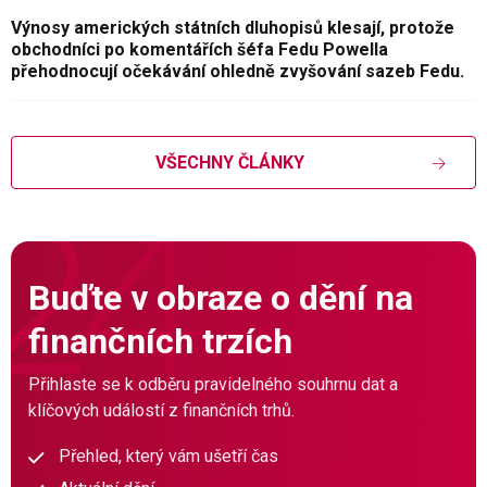
Výnosy amerických státních dluhopisů klesají, protože
obchodníci po komentářích šéfa Fedu Powella
přehodnocují očekávání ohledně zvyšování sazeb Fedu.
VŠECHNY ČLÁNKY
Buďte v obraze o dění na
finančních trzích
Přihlaste se k odběru pravidelného souhrnu dat a
klíčových událostí z finančních trhů.
Přehled, který vám ušetří čas