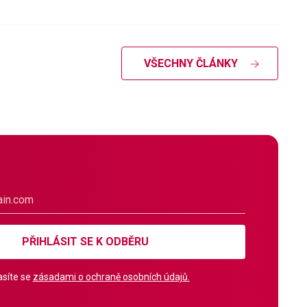
VŠECHNY ČLÁNKY
PŘIHLÁSIT SE K ODBĚRU
síte se
zásadami o ochraně osobních údajů.