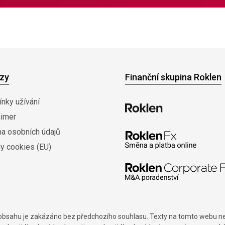
zy
Finanční skupina Roklen
nky užívání
aimer
na osobních údajů
y cookies (EU)
í obsahu je zakázáno bez předchozího souhlasu. Texty na tomto webu nes