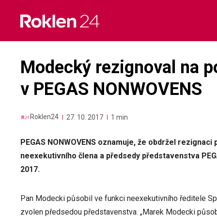
Skip
to
content
Modecký rezignoval na p
v PEGAS NONWOVENS
Roklen24
27. 10. 2017
1 min
PEGAS NONWOVENS oznamuje, že obdržel rezignaci 
neexekutivního člena a předsedy představenstva PE
2017.
Pan Modecki působil ve funkci neexekutivního ředitele Sp
zvolen předsedou představenstva. „Marek Modecki působil