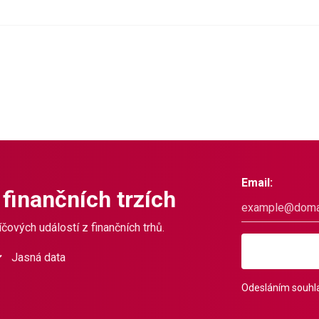
Email:
 finančních trzích
čových událostí z finančních trhů.
Jasná data
Odesláním souhla