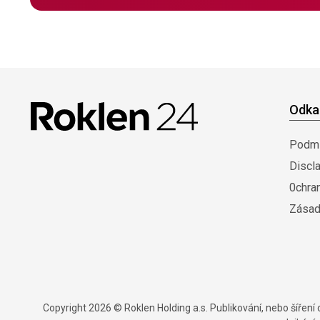
Odka
Podmí
Discl
0chra
Zásad
Copyright 2026 © Roklen Holding a.s. Publikování, nebo šířen