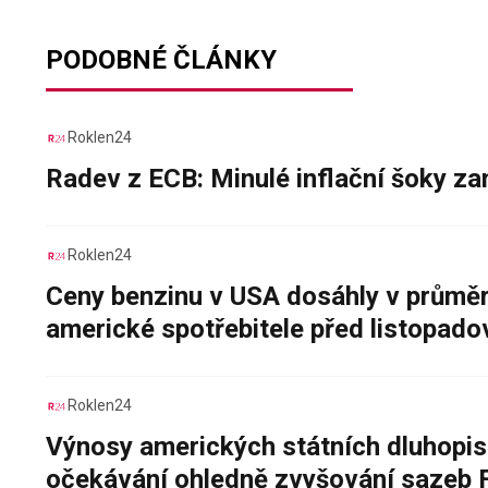
PODOBNÉ ČLÁNKY
Roklen24
Radev z ECB: Minulé inflační šoky za
Roklen24
Ceny benzinu v USA dosáhly v průměru
americké spotřebitele před listopad
Roklen24
Výnosy amerických státních dluhopis
očekávání ohledně zvyšování sazeb 