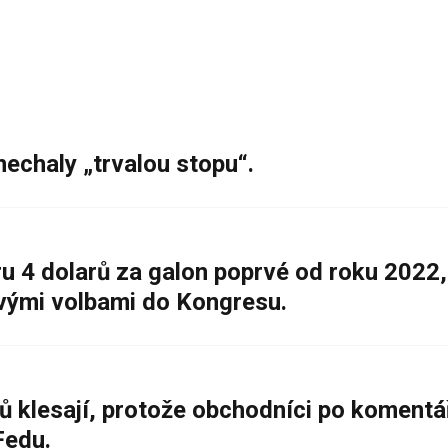
nechaly „trvalou stopu“.
 4 dolarů za galon poprvé od roku 2022,
ovými volbami do Kongresu.
ů klesají, protože obchodníci po komentá
Fedu.