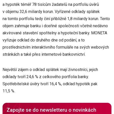
a hypoték téměř 78 tisícům žadatelů na portfoliu úvěrů
v objemu 32,6 miliardy korun. Vyřízené odklady splátek
na tomto portfoliu tedy činí přibližně 1,8 miliardy korun. Tento
objem zahrnuje banku i dceřiné společnosti včetně nedávno
akvírované stavební spořitelny a hypoteční banky. MONETA
vyřizuje odklad do druhého dne od podání, a to
prostřednictvím interaktivního formuláře na svých webových
stránkách a také přes internetové bankovnictví.
Největší zájem o odklad splátek mají živnostníci, jejich
odklady tvoří 24,6 % z celkového portfolia banky.
Spotřebitelské úvěry tvoří 16,4 %, odklad hypoték pak
11,5 %.
Zapojte se do newsletteru o novinkách