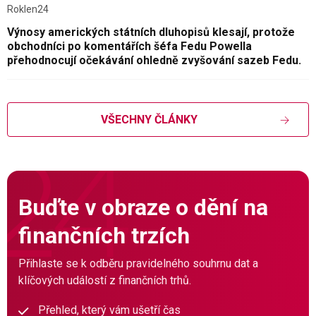
Roklen24
Výnosy amerických státních dluhopisů klesají, protože
obchodníci po komentářích šéfa Fedu Powella
přehodnocují očekávání ohledně zvyšování sazeb Fedu.
VŠECHNY ČLÁNKY
Buďte v obraze o dění na
finančních trzích
Přihlaste se k odběru pravidelného souhrnu dat a
klíčových událostí z finančních trhů.
Přehled, který vám ušetří čas