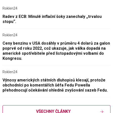
Roklen24
Radev z ECB: Minulé inflační šoky zanechaly „trvalou
stopu“.
Roklen24
Ceny benzinu v USA dosáhly v průměru 4 dolarů za galon
poprvé od roku 2022, což ukazuje, jak válka dopadá na
americké spotřebitele před listopadovými volbami do
Kongresu.
Roklen24
Výnosy amerických státních dluhopisů klesají, protože
obchodníci po komentářích šéfa Fedu Powella
přehodnocují očekávání ohledně zvyšování sazeb Fedu.
VŠECHNY ČLÁNKY