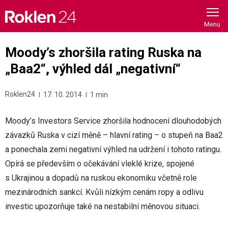
Skip
to
content
Moody’s zhoršila rating Ruska na
„Baa2“, výhled dál „negativní“
Roklen24
17. 10. 2014
1 min
Moody’s Investors Service zhoršila hodnocení dlouhodobých
závazků Ruska v cizí měně – hlavní rating – o stupeň na Baa2
a ponechala zemi negativní výhled na udržení i tohoto ratingu.
Opírá se především o očekávání vleklé krize, spojené
s Ukrajinou a dopadů na ruskou ekonomiku včetně role
mezinárodních sankcí. Kvůli nízkým cenám ropy a odlivu
investic upozorňuje také na nestabilní měnovou situaci.