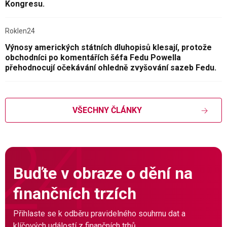
Kongresu.
Roklen24
Výnosy amerických státních dluhopisů klesají, protože
obchodníci po komentářích šéfa Fedu Powella
přehodnocují očekávání ohledně zvyšování sazeb Fedu.
VŠECHNY ČLÁNKY
Buďte v obraze o dění na
finančních trzích
Přihlaste se k odběru pravidelného souhrnu dat a
klíčových událostí z finančních trhů.