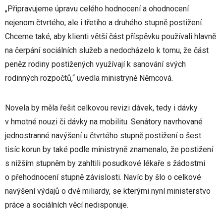
„Připravujeme úpravu celého hodnocení a ohodnocení
nejenom čtvrtého, ale i třetího a druhého stupně postižení.
Chceme také, aby klienti větší část příspěvku používali hlavně
na čerpání sociálních služeb a nedocházelo k tomu, že část
peněz rodiny postižených využívají k sanování svých
rodinných rozpočtů,“ uvedla ministryně Němcová.
Novela by měla řešit celkovou revizi dávek, tedy i dávky
v hmotné nouzi či dávky na mobilitu. Senátory navrhované
jednostranné navýšení u čtvrtého stupně postižení o šest
tisíc korun by také podle ministryně znamenalo, že postižení
s nižším stupněm by zahltili posudkové lékaře s žádostmi
o přehodnocení stupně závislosti. Navíc by šlo o celkové
navýšení výdajů o dvě miliardy, se kterými nyní ministerstvo
práce a sociálních věcí nedisponuje.