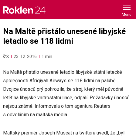
Skip
to
content
Na Maltě přistálo unesené libyjské
letadlo se 118 lidmi
čtk
23. 12. 2016
1 min
Na Maltě přistálo unesené letadlo libyjské státní letecké
společnosti Afriqiyah Airways se 118 lidmi na palubě.
Dvojice únosců prý pohrozila, že stroj, který měl původně
letět na libyjské vnitrostátní lince, odpálí. Požadavky únosců
nejsou známé. Informovala o tom agentura Reuters
s odvoláním na maltská média.
Maltský premiér Joseph Muscat na twitteru uvedl, že „byl